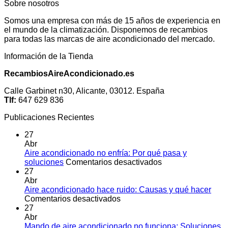
Sobre nosotros
Somos una empresa con más de 15 años de experiencia en
el mundo de la climatización. Disponemos de recambios
para todas las marcas de aire acondicionado del mercado.
Información de la Tienda
RecambiosAireAcondicionado.es
Calle Garbinet n30, Alicante, 03012. España
Tlf:
647 629 836
Publicaciones Recientes
27
Abr
Aire acondicionado no enfría: Por qué pasa y
en
soluciones
Comentarios desactivados
Aire
27
acondicionado
Abr
no
Aire acondicionado hace ruido: Causas y qué hacer
en
enfría:
Comentarios desactivados
Aire
Por
27
acondicionado
qué
Abr
hace
pasa
Mando de aire acondicionado no funciona: Soluciones