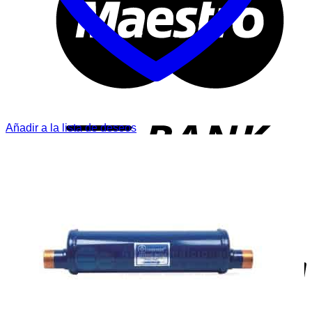
T
Añadir a la lista de deseos
P