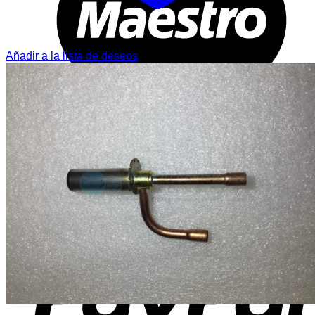
Añadir a la lista de deseos
T
P