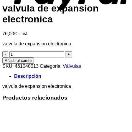
valvula de expansion
electronica
76,00
€
+ IVA
valvula de expansion electronica
valvula
de
Añadir al carrito
expansion
SKU:
461040013
Categoría:
Válvulas
electronica
cantidad
Descripción
valvula de expansion electronica
Productos relacionados