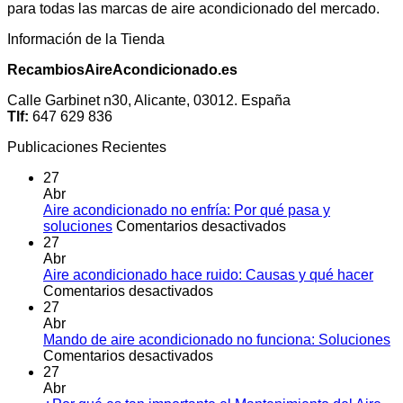
para todas las marcas de aire acondicionado del mercado.
Información de la Tienda
RecambiosAireAcondicionado.es
Calle Garbinet n30, Alicante, 03012. España
Tlf:
647 629 836
Publicaciones Recientes
27
Abr
Aire acondicionado no enfría: Por qué pasa y
en
soluciones
Comentarios desactivados
Aire
27
acondicionado
Abr
no
Aire acondicionado hace ruido: Causas y qué hacer
en
enfría:
Comentarios desactivados
Aire
Por
27
acondicionado
qué
Abr
hace
pasa
Mando de aire acondicionado no funciona: Soluciones
ruido:
en
y
Comentarios desactivados
Causas
Mando
soluciones
27
y
de
Abr