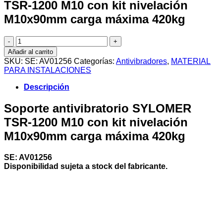
TSR-1200 M10 con kit nivelación
M10x90mm carga máxima 420kg
Soporte
antivibratorio
Añadir al carrito
SYLOMER
SKU:
SE: AV01256
Categorías:
Antivibradores
,
MATERIAL
TSR-
PARA INSTALACIONES
1200
M10
Descripción
con
kit
Soporte antivibratorio SYLOMER
nivelación
TSR-1200 M10 con kit nivelación
M10x90mm
carga
M10x90mm carga máxima 420kg
máxima
420kg
cantidad
SE: AV01256
Disponibilidad sujeta a stock del fabricante.