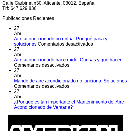
Calle Garbinet n30, Alicante, 03012. España
Tlf:
647 629 836
Publicaciones Recientes
27
Abr
Aire acondicionado no enfría: Por qué pasa y
en
soluciones
Comentarios desactivados
Aire
27
acondicionado
Abr
no
Aire acondicionado hace ruido: Causas y qué hacer
en
enfría:
Comentarios desactivados
Aire
Por
27
acondicionado
qué
Abr
hace
pasa
Mando de aire acondicionado no funciona: Soluciones
ruido:
en
y
Comentarios desactivados
Causas
Mando
soluciones
27
y
de
Abr
qué
aire
¿Por qué es tan importante el Mantenimiento del Aire
hacer
acondicionado
No
Acondicionado de Ventana?
no
hay
A
funciona:
comentarios
E
en
Soluciones
¿Por