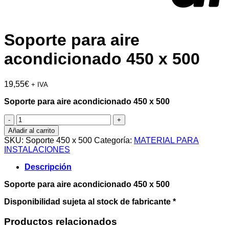
Soporte para aire
acondicionado 450 x 500
19,55
€
+ IVA
Soporte para aire acondicionado 450 x 500
Soporte
para
Añadir al carrito
aire
SKU:
Soporte 450 x 500
Categoría:
MATERIAL PARA
acondicionado
INSTALACIONES
450
x
Descripción
500
cantidad
Soporte para aire acondicionado 450 x 500
Disponibilidad sujeta al stock de fabricante *
Productos relacionados