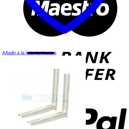
T
Añadir a la lista de deseos
P