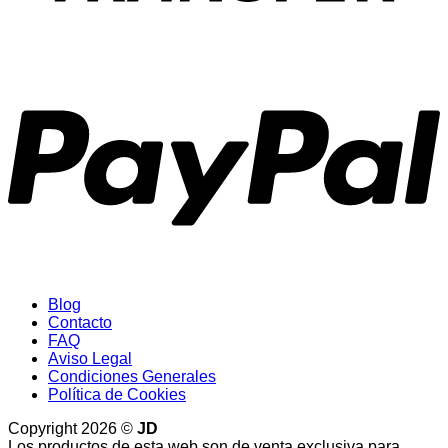
P
Blog
Contacto
FAQ
Aviso Legal
Condiciones Generales
Política de Cookies
Copyright 2026 ©
JD
Los productos de esta web son de venta exclusiva para