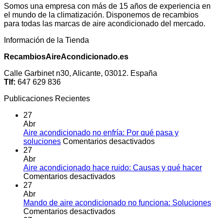
Somos una empresa con más de 15 años de experiencia en
el mundo de la climatización. Disponemos de recambios
para todas las marcas de aire acondicionado del mercado.
Información de la Tienda
RecambiosAireAcondicionado.es
Calle Garbinet n30, Alicante, 03012. España
Tlf:
647 629 836
Publicaciones Recientes
27
Abr
Aire acondicionado no enfría: Por qué pasa y
en
soluciones
Comentarios desactivados
Aire
27
acondicionado
Abr
no
Aire acondicionado hace ruido: Causas y qué hacer
en
enfría:
Comentarios desactivados
Aire
Por
27
acondicionado
qué
Abr
hace
pasa
Mando de aire acondicionado no funciona: Soluciones
ruido:
en
y
Comentarios desactivados