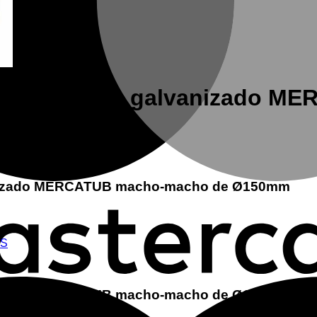
para conducto galvanizado 
lvanizado MERCATUB macho-macho de Ø150mm
ES
lvanizado MERCATUB macho-macho de Ø150mm