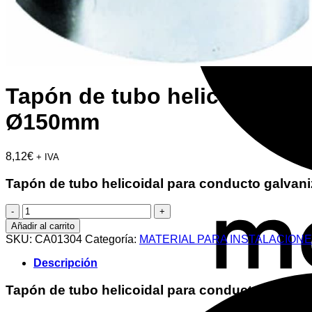
Tapón de tubo helicoidal 
Ø150mm
8,12
€
+ IVA
Tapón de tubo helicoidal para conducto ga
Tapón
de
Añadir al carrito
tubo
SKU:
CA01304
Categoría:
MATERIAL PARA INSTALACION
helicoidal
para
Descripción
conducto
galvanizado
Tapón de tubo helicoidal para conducto ga
MERCATUB
macho-