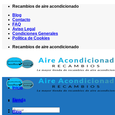
Saltar
Recambios de aire acondicionado
al
Blog
contenido
Contacto
FAQ
Aviso Legal
Condiciones Generales
Política de Cookies
Recambios de aire acondicionado
Inicio
Tienda
Menú
Buscar
Blog
por: