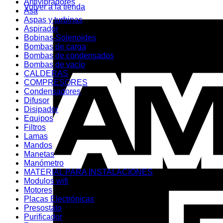
Antivibradores
Volver a la tienda
Asa
Aspas y turbinas
Aspirador
Bobinas-Solenoides
Bombas de carga
Bombas de condensados
Bombas de vacío
CALDERAS
COMPRESORES
Condensadores
Difusor
Disipador
Equipos
Filtros
Lamas
Mandos
Manetas
Manómetro
MATERIAL PARA INSTALACIONES
Modulos wifi
Motores
Placas Electrónicas
Presostato
Purificador