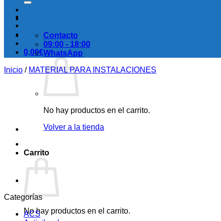
Contacto
09:00 - 18:00
0,00
€
WhatsApp
Inicio
/
MATERIAL PARA INSTALACIONES
No hay productos en el carrito.
Volver a la tienda
Carrito
Categorías
No hay productos en el carrito.
ACS