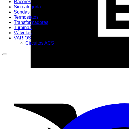
Racores
Sin categoría
Sondas
Termostatos
Transformadores
Turbinas
Válvulas
VARIOS
Circuitos ACS