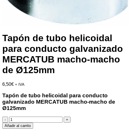
Tapón de tubo helicoidal
para conducto galvanizado
MERCATUB macho-macho
de Ø125mm
6,50
€
+ IVA
Tapón de tubo helicoidal para conducto
galvanizado MERCATUB macho-macho de
Ø125mm
Tapón
de
Añadir al carrito