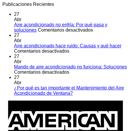
Publicaciones Recientes
27
Abr
Aire acondicionado no enfría: Por qué pasa y
en
soluciones
Comentarios desactivados
Aire
27
acondicionado
Abr
no
Aire acondicionado hace ruido: Causas y qué hacer
en
enfría:
Comentarios desactivados
Aire
Por
27
acondicionado
qué
Abr
hace
pasa
Mando de aire acondicionado no funciona: Soluciones
ruido:
en
y
Comentarios desactivados
Causas
Mando
soluciones
27
y
de
Abr
qué
aire
¿Por qué es tan importante el Mantenimiento del Aire
hacer
acondicionado
No
Acondicionado de Ventana?
no
hay
A
funciona:
comentarios
E
en
Soluciones
¿Por
qué
es
tan