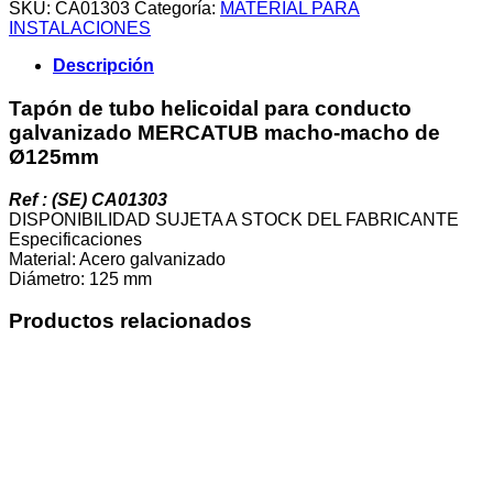
tubo
SKU:
CA01303
Categoría:
MATERIAL PARA
helicoidal
INSTALACIONES
para
conducto
Descripción
galvanizado
MERCATUB
Tapón de tubo helicoidal para conducto
macho-
galvanizado MERCATUB macho-macho de
macho
Ø125mm
de
Ø125mm
cantidad
Ref : (SE) CA01303
DISPONIBILIDAD SUJETA A STOCK DEL FABRICANTE
Especificaciones
Material: Acero galvanizado
Diámetro: 125 mm
Productos relacionados