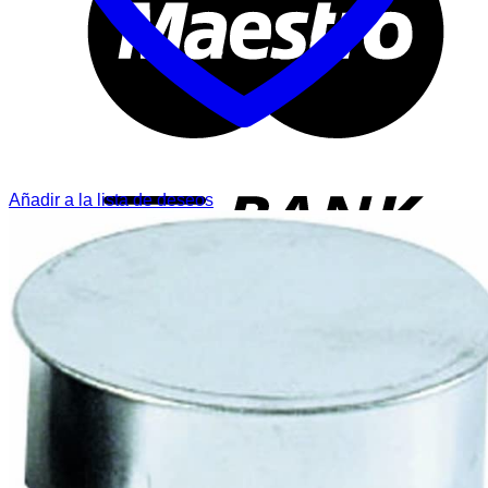
T
Añadir a la lista de deseos
P