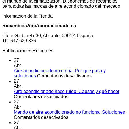
el mundo de la climatización. Disponemos de recambios
para todas las marcas de aire acondicionado del mercado.
Información de la Tienda
RecambiosAireAcondicionado.es
Calle Garbinet n30, Alicante, 03012. España
Tlf:
647 629 836
Publicaciones Recientes
27
Abr
Aire acondicionado no enfría: Por qué pasa y
en
soluciones
Comentarios desactivados
Aire
27
acondicionado
Abr
no
Aire acondicionado hace ruido: Causas y qué hacer
en
enfría:
Comentarios desactivados
Aire
Por
27
acondicionado
qué
Abr
hace
pasa
Mando de aire acondicionado no funciona: Soluciones
ruido:
en
y
Comentarios desactivados
Causas
Mando
soluciones
27
y
de
Abr