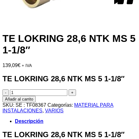
TE LOKRING 28,6 NTK MS 5
1-1/8″
139,09
€
+ IVA
TE LOKRING 28,6 NTK MS 5 1-1/8″
TE
LOKRING
Añadir al carrito
28,6
SKU:
SE : TF08367
Categorías:
MATERIAL PARA
NTK
INSTALACIONES
,
VARIOS
MS
5
Descripción
1-
1/8"
TE LOKRING 28,6 NTK MS 5 1-1/8″
cantidad