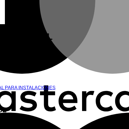
 5 H510 100L
0L
AL PARA INSTALACIONES
0L