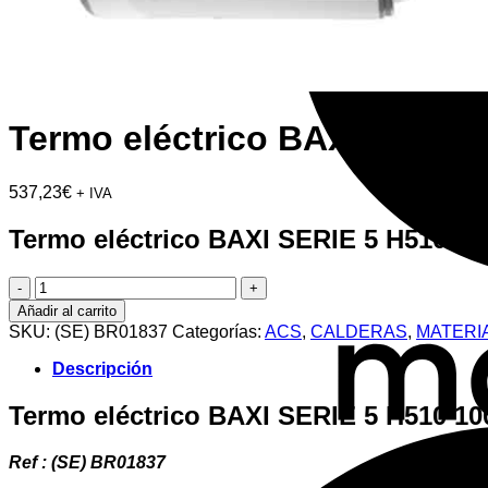
Termo eléctrico BAXI SERIE
537,23
€
+ IVA
Termo eléctrico BAXI SERIE 5 H510 10
Termo
eléctrico
Añadir al carrito
BAXI
SKU:
(SE) BR01837
Categorías:
ACS
,
CALDERAS
,
MATERI
SERIE
5
Descripción
H510
100L
Termo eléctrico
BAXI SERIE 5 H510 10
cantidad
Ref : (SE) BR01837