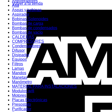
Antivibradores
Volver a la tienda
Asa
Aspas y turbinas
Aspirador
Bobinas-Solenoides
Bombas de carga
Bombas de condensados
Bombas de vacío
CALDERAS
COMPRESORES
Condensadores
Difusor
Disipador
Equipos
Filtros
Lamas
Mandos
Manetas
Manómetro
MATERIAL PARA INSTALACIONES
Modulos wifi
Motores
Placas Electrónicas
Presostato
Purificador