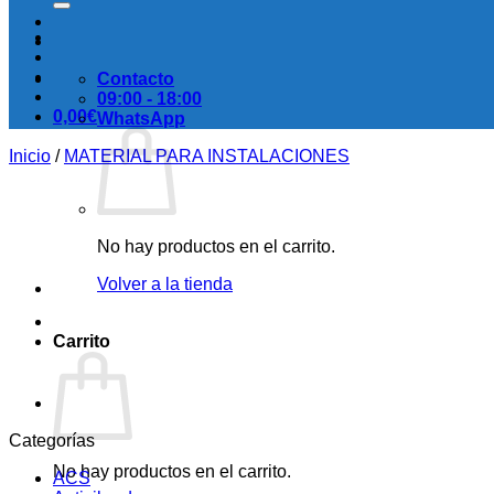
Contacto
09:00 - 18:00
0,00
€
WhatsApp
Inicio
/
MATERIAL PARA INSTALACIONES
No hay productos en el carrito.
Volver a la tienda
Carrito
Categorías
No hay productos en el carrito.
ACS