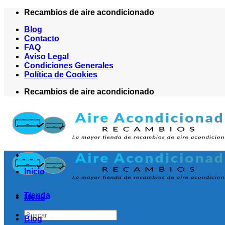
Saltar
Recambios de aire acondicionado
al
Blog
contenido
Contacto
FAQ
Aviso Legal
Condiciones Generales
Política de Cookies
Recambios de aire acondicionado
Inicio
Tienda
Menú
Buscar
Blog
por: