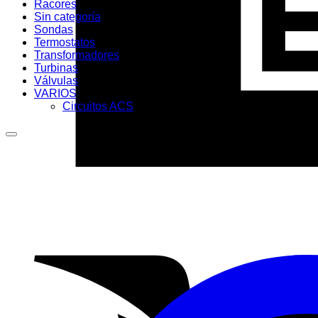
Racores
Sin categoría
Sondas
Termostatos
Transformadores
Turbinas
Válvulas
VARIOS
Circuitos ACS