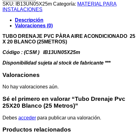
Pvc
SKU:
IB13UN05X25m
Categoría:
MATERIAL PARA
25X20
INSTALACIONES
Blanco
(25
Descripción
Metros)
Valoraciones (0)
cantidad
TUBO DRENAJE PVC PÀRA AIRE ACONDICIONADO 25
X 20 BLANCO (25METROS)
Código : (CSM ) IB13UN05X25m
Disponibilidad sujeta al stock de fabricante ***
Valoraciones
No hay valoraciones aún.
Sé el primero en valorar “Tubo Drenaje Pvc
25X20 Blanco (25 Metros)”
Debes
acceder
para publicar una valoración.
Productos relacionados