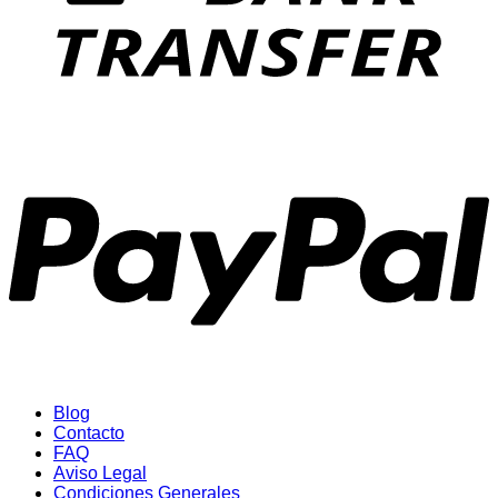
P
Blog
Contacto
FAQ
Aviso Legal
Condiciones Generales