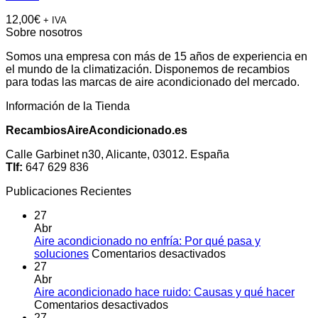
12,00
€
+ IVA
Sobre nosotros
Somos una empresa con más de 15 años de experiencia en
el mundo de la climatización. Disponemos de recambios
para todas las marcas de aire acondicionado del mercado.
Información de la Tienda
RecambiosAireAcondicionado.es
Calle Garbinet n30, Alicante, 03012. España
Tlf:
647 629 836
Publicaciones Recientes
27
Abr
Aire acondicionado no enfría: Por qué pasa y
en
soluciones
Comentarios desactivados
Aire
27
acondicionado
Abr
no
Aire acondicionado hace ruido: Causas y qué hacer
en
enfría:
Comentarios desactivados
Aire
Por
27