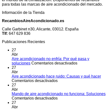
para todas las marcas de aire acondicionado del mercado.
Información de la Tienda
RecambiosAireAcondicionado.es
Calle Garbinet n30, Alicante, 03012. España
Tlf:
647 629 836
Publicaciones Recientes
27
Abr
Aire acondicionado no enfría: Por qué pasa y
en
soluciones
Comentarios desactivados
Aire
27
acondicionado
Abr
no
Aire acondicionado hace ruido: Causas y qué hacer
en
enfría:
Comentarios desactivados
Aire
Por
27
acondicionado
qué
Abr
hace
pasa
Mando de aire acondicionado no funciona: Soluciones
ruido:
en
y
Comentarios desactivados
Causas
Mando
soluciones
27
y
de
Abr