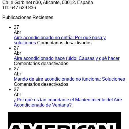
Calle Garbinet n30, Alicante, 03012. España
Tlf:
647 629 836
Publicaciones Recientes
27
Abr
Aire acondicionado no enfría: Por qué pasa y
en
soluciones
Comentarios desactivados
Aire
27
acondicionado
Abr
no
Aire acondicionado hace ruido: Causas y qué hacer
en
enfría:
Comentarios desactivados
Aire
Por
27
acondicionado
qué
Abr
hace
pasa
Mando de aire acondicionado no funciona: Soluciones
ruido:
en
y
Comentarios desactivados
Causas
Mando
soluciones
27
y
de
Abr
qué
aire
¿Por qué es tan importante el Mantenimiento del Aire
hacer
acondicionado
No
Acondicionado de Ventana?
no
hay
A
funciona:
comentarios
E
en
Soluciones
¿Por