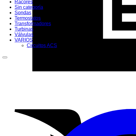
Racores
Sin categoría
Sondas
Termostatos
Transformadores
Turbinas
Válvulas
VARIOS
Circuitos ACS