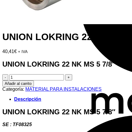
UNION LOKRING 22 NK MS 5
40,41
€
+ IVA
UNION LOKRING 22 NK MS 5 7/8″
UNION
LOKRING
Añadir al carrito
22
Categoría:
MATERIAL PARA INSTALACIONES
NK
MS
Descripción
5
7/8"
UNION LOKRING 22 NK MS 5 7/8″
cantidad
SE : TF08325