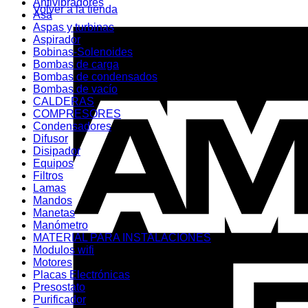
Antivibradores
Volver a la tienda
Asa
Aspas y turbinas
Aspirador
Bobinas-Solenoides
Bombas de carga
Bombas de condensados
Bombas de vacío
CALDERAS
COMPRESORES
Condensadores
Difusor
Disipador
Equipos
Filtros
Lamas
Mandos
Manetas
Manómetro
MATERIAL PARA INSTALACIONES
Modulos wifi
Motores
Placas Electrónicas
Presostato
Purificador