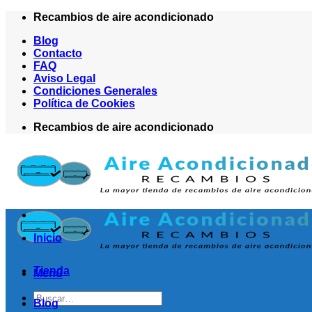
Saltar
Recambios de aire acondicionado
al
Blog
contenido
Contacto
FAQ
Aviso Legal
Condiciones Generales
Política de Cookies
Recambios de aire acondicionado
Inicio
Tienda
Menú
Buscar
Blog
por: