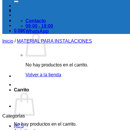
Contacto
09:00 - 18:00
0,00
€
WhatsApp
Inicio
/
MATERIAL PARA INSTALACIONES
No hay productos en el carrito.
Volver a la tienda
Carrito
Categorías
No hay productos en el carrito.
ACS