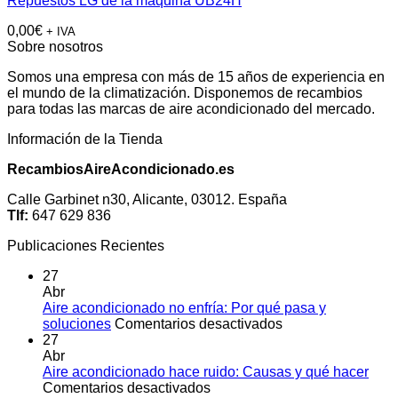
Repuestos LG de la maquina UB24H
0,00
€
+ IVA
Sobre nosotros
Somos una empresa con más de 15 años de experiencia en
el mundo de la climatización. Disponemos de recambios
para todas las marcas de aire acondicionado del mercado.
Información de la Tienda
RecambiosAireAcondicionado.es
Calle Garbinet n30, Alicante, 03012. España
Tlf:
647 629 836
Publicaciones Recientes
27
Abr
Aire acondicionado no enfría: Por qué pasa y
en
soluciones
Comentarios desactivados
Aire
27
acondicionado
Abr
no
Aire acondicionado hace ruido: Causas y qué hacer
en
enfría:
Comentarios desactivados