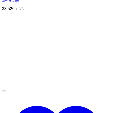
1/4M Sae
33,52
€
+ IVA