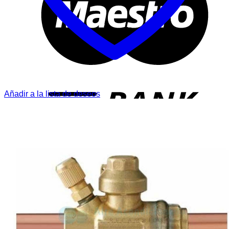
T
Añadir a la lista de deseos
P