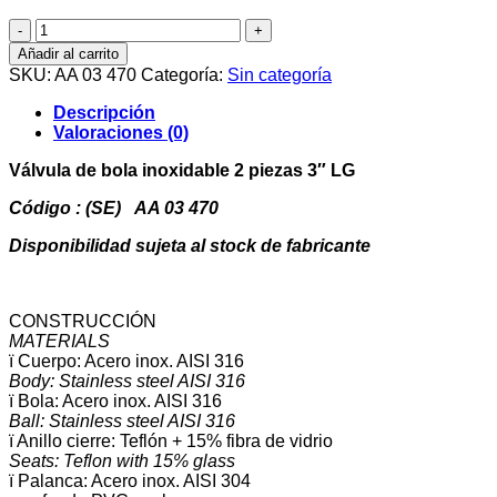
Válvula
de
Añadir al carrito
bola
SKU:
AA 03 470
Categoría:
Sin categoría
inoxidable
2
Descripción
piezas
Valoraciones (0)
3"
LG
Válvula de bola inoxidable 2 piezas 3″ LG
cantidad
Código : (SE) AA 03 470
Disponibilidad sujeta al stock de fabricante
CONSTRUCCIÓN
MATERIALS
ï Cuerpo: Acero inox. AISI 316
Body: Stainless steel AISI 316
ï Bola: Acero inox. AISI 316
Ball: Stainless steel AISI 316
ï Anillo cierre: Teflón + 15% fibra de vidrio
Seats: Teflon with 15% glass
ï Palanca: Acero inox. AISI 304