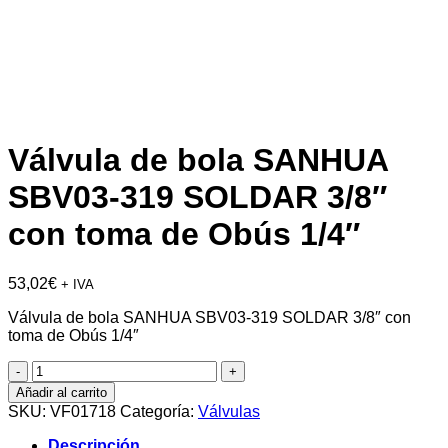
Válvula de bola SANHUA
SBV03-319 SOLDAR 3/8″
con toma de Obús 1/4″
53,02
€
+ IVA
Válvula de bola SANHUA SBV03-319 SOLDAR 3/8″ con
toma de Obús 1/4″
Válvula
de
Añadir al carrito
bola
SKU:
VF01718
Categoría:
Válvulas
SANHUA
SBV03-
Descripción