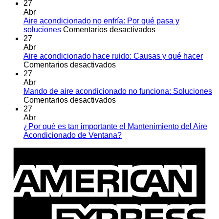
27
Abr
Aire acondicionado no enfría: Por qué pasa y
en
soluciones
Comentarios desactivados
Aire
27
acondicionado
Abr
no
Aire acondicionado hace ruido: Causas y qué hacer
en
enfría:
Comentarios desactivados
Aire
Por
27
acondicionado
qué
Abr
hace
pasa
Mando de aire acondicionado no funciona: Soluciones
ruido:
en
y
Comentarios desactivados
Causas
Mando
soluciones
27
y
de
Abr
qué
aire
¿Por qué es tan importante el Mantenimiento del Aire
hacer
acondicionado
No
Acondicionado de Ventana?
no
hay
A
funciona:
comentarios
E
en
Soluciones
¿Por
qué
es
tan
importante
el