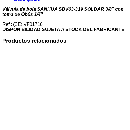
319
SOLDAR
Válvula de bola SANHUA SBV03-319 SOLDAR 3/8″ con
3/8"
toma de Obús 1/4″
con
toma
Ref : (SE) VF01718
de
DISPONIBILIDAD SUJETA A STOCK DEL FABRICANTE
Obús
1/4"
Productos relacionados
cantidad