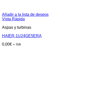
Añadir a la lista de deseos
Vista Rápida
Aspas y turbinas
HAIER-1U24GE5ERA
0,00
€
+ IVA