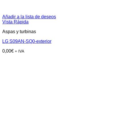
Añadir a la lista de deseos
Vista Rápida
Aspas y turbinas
LG S09AN-SQ0-exterior
0,00
€
+ IVA