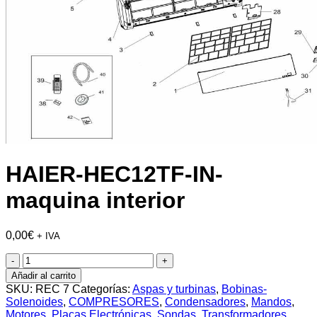
HAIER-HEC12TF-IN-
maquina interior
0,00
€
+ IVA
HAIER-
HEC12TF-
Añadir al carrito
IN-
SKU:
REC 7
Categorías:
Aspas y turbinas
,
Bobinas-
maquina
Solenoides
,
COMPRESORES
,
Condensadores
,
Mandos
,
interior
Motores
,
Placas Electrónicas
,
Sondas
,
Transformadores
,