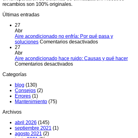
recambios son 100% originales.
Últimas entradas
27
Abr
Aire acondicionado no enfría: Por qué pasa y
en
soluciones
Comentarios desactivados
Aire
27
acondicionado
Abr
no
Aire acondicionado hace ruido: Causas y qué hacer
en
enfría:
Comentarios desactivados
Aire
Por
Categorías
acondicionado
qué
hace
pasa
blog
(130)
ruido:
y
Consejos
(2)
Causas
soluciones
Errores
(1)
y
Mantenimiento
(75)
qué
hacer
Archivos
abril 2026
(145)
septiembre 2021
(1)
agosto 2021
(2)