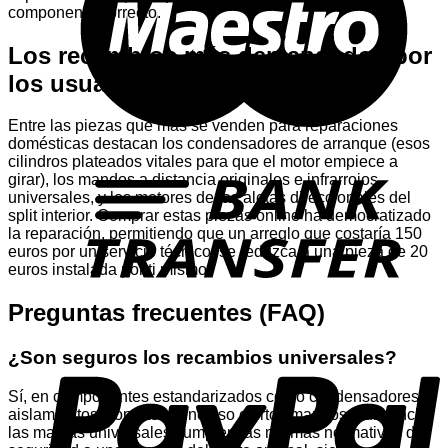
componente correcto.
Los recambios más demandados por
los usuarios
Entre las piezas que más se venden para reparaciones
domésticas destacan los condensadores de arranque (esos
T
cilindros plateados vitales para que el motor empiece a
girar), los mandos a distancia originales e infrarrojos
universales, y los motores de las aletas direccionales del
split interior. Comprar estas piezas online ha democratizado
la reparación, permitiendo que un arreglo que costaría 150
euros por un servicio técnico, se reduzca a una pieza de 20
euros instalada por ti mismo.
Preguntas frecuentes (FAQ)
P
¿Son seguros los recambios universales?
Sí, en componentes estandarizados como condensadores,
aislamientos, soportes e incluso ciertos mandos a distancia,
las marcas universales cumplen las mismas normativas de