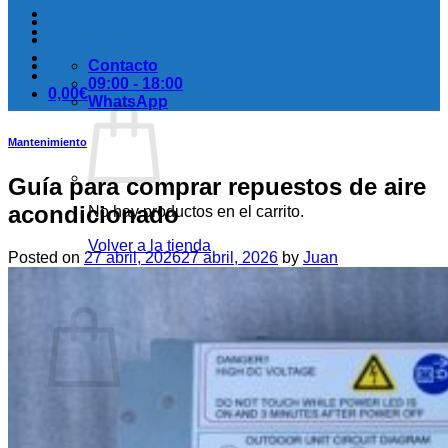
Contacto
09:00 - 18:00
0,00
€
WhatsApp
Mantenimiento
Guía para comprar repuestos de aire
acondicionado
No hay productos en el carrito.
Volver a la tienda
Posted on
27 abril, 2026
27 abril, 2026
by
Juan
Carrito
No hay productos en el carrito.