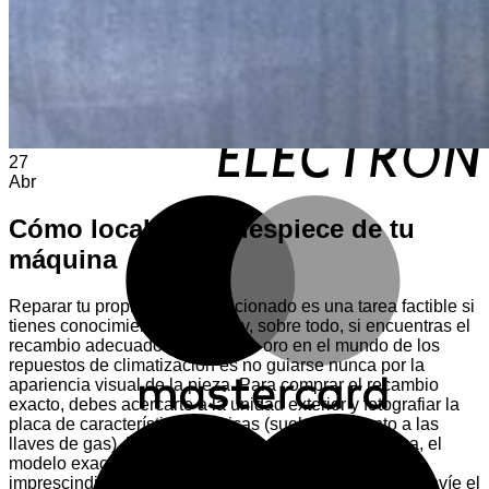
E
27
Abr
M
Cómo localizar el despiece de tu
máquina
Reparar tu propio aire acondicionado es una tarea factible si
tienes conocimientos básicos y, sobre todo, si encuentras el
recambio adecuado. La regla de oro en el mundo de los
repuestos de climatización es no guiarse nunca por la
apariencia visual de la pieza. Para comprar el recambio
exacto, debes acercarte a la unidad exterior y fotografiar la
M
placa de características técnicas (suele estar junto a las
llaves de gas). En esa pegatina encontrarás la marca, el
modelo exacto y el código técnico; tres datos
imprescindibles para que un vendedor profesional te envíe el