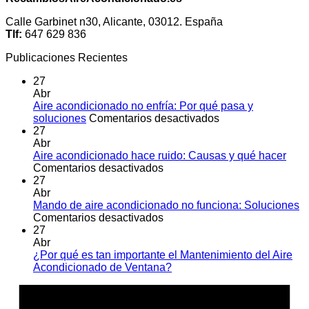
Calle Garbinet n30, Alicante, 03012. España
Tlf:
647 629 836
Publicaciones Recientes
27
Abr
Aire acondicionado no enfría: Por qué pasa y
en
soluciones
Comentarios desactivados
Aire
27
acondicionado
Abr
no
Aire acondicionado hace ruido: Causas y qué hacer
en
enfría:
Comentarios desactivados
Aire
Por
27
acondicionado
qué
Abr
hace
pasa
Mando de aire acondicionado no funciona: Soluciones
ruido:
en
y
Comentarios desactivados
Causas
Mando
soluciones
27
y
de
Abr
qué
aire
¿Por qué es tan importante el Mantenimiento del Aire
hacer
acondicionado
No
Acondicionado de Ventana?
no
hay
A
funciona:
comentarios
E
en
Soluciones