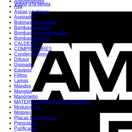
Antivibradores
Volver a la tienda
Asa
Aspas y turbinas
Aspirador
Bobinas-Solenoides
Bombas de carga
Bombas de condensados
Bombas de vacío
CALDERAS
COMPRESORES
Condensadores
Difusor
Disipador
Equipos
Filtros
Lamas
Mandos
Manetas
Manómetro
MATERIAL PARA INSTALACIONES
Modulos wifi
Motores
Placas Electrónicas
Presostato
Purificador