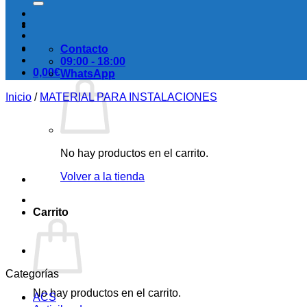
Contacto
09:00 - 18:00
0,00
€
WhatsApp
Inicio
/
MATERIAL PARA INSTALACIONES
No hay productos en el carrito.
Volver a la tienda
Carrito
Categorías
No hay productos en el carrito.
ACS