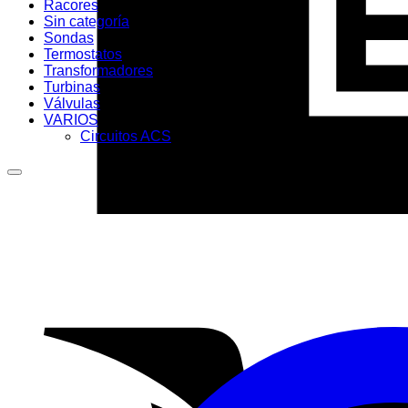
Racores
Sin categoría
Sondas
Termostatos
Transformadores
Turbinas
Válvulas
VARIOS
Circuitos ACS