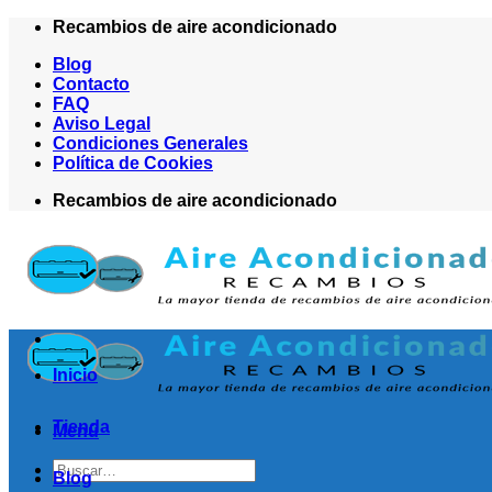
Saltar
Recambios de aire acondicionado
al
Blog
contenido
Contacto
FAQ
Aviso Legal
Condiciones Generales
Política de Cookies
Recambios de aire acondicionado
Inicio
Tienda
Menú
Buscar
Blog
por: