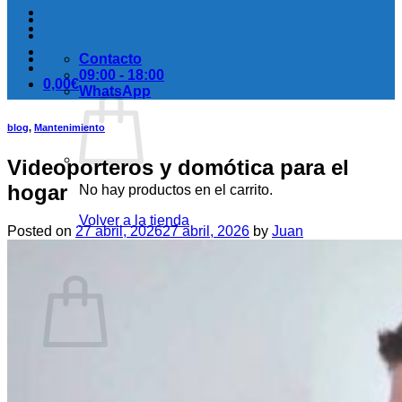
Contacto
09:00 - 18:00
0,00
€
WhatsApp
blog
,
Mantenimiento
Videoporteros y domótica para el
hogar
No hay productos en el carrito.
Volver a la tienda
Posted on
27 abril, 2026
27 abril, 2026
by
Juan
Carrito
No hay productos en el carrito.