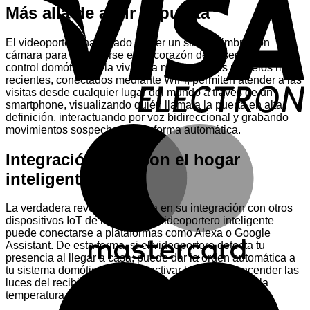
E
Más allá de abrir la puerta
El videoportero ha dejado de ser un simple timbre con
cámara para convertirse en el corazón de la seguridad y el
control domótico de la vivienda moderna. Los modelos más
recientes, conectados mediante WiFi, permiten atender a las
visitas desde cualquier lugar del mundo a través de un
smartphone, visualizando quién llama a la puerta en alta
definición, interactuando por voz bidireccional y grabando
M
movimientos sospechosos de forma automática.
Integración total con el hogar
inteligente
La verdadera revolución radica en su integración con otros
dispositivos IoT de la casa. Un videoportero inteligente
puede conectarse a plataformas como Alexa o Google
Assistant. De esta forma, si el videoportero detecta tu
presencia al llegar a casa, puede dar la orden automática a
M
tu sistema domótico para desactivar la alarma, encender las
luces del recibidor y activar el aire acondicionado a la
temperatura de confort preestablecida.