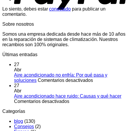
Lo siento, debes estar
conectado
para publicar un
comentario.
Sobre nosotros
Somos una empresa dedicada desde hace más de 10 años
en la reparación de sistemas de climatización. Nuestros
recambios son 100% originales.
Últimas entradas
27
Abr
Aire acondicionado no enfría: Por qué pasa y
en
soluciones
Comentarios desactivados
Aire
27
acondicionado
Abr
no
Aire acondicionado hace ruido: Causas y qué hacer
en
enfría:
Comentarios desactivados
Aire
Por
Categorías
acondicionado
qué
hace
pasa
blog
(130)
ruido:
y
Consejos
(2)
Causas
soluciones