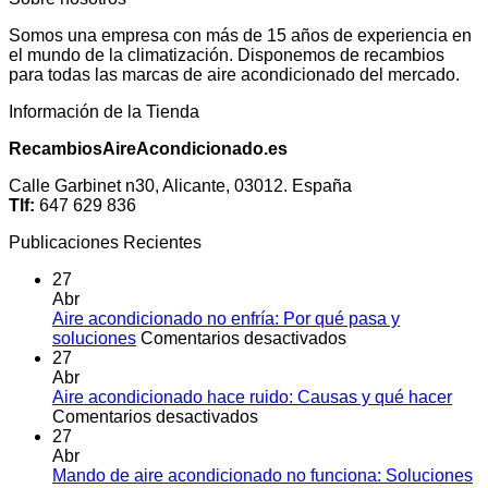
Somos una empresa con más de 15 años de experiencia en
el mundo de la climatización. Disponemos de recambios
para todas las marcas de aire acondicionado del mercado.
Información de la Tienda
RecambiosAireAcondicionado.es
Calle Garbinet n30, Alicante, 03012. España
Tlf:
647 629 836
Publicaciones Recientes
27
Abr
Aire acondicionado no enfría: Por qué pasa y
en
soluciones
Comentarios desactivados
Aire
27
acondicionado
Abr
no
Aire acondicionado hace ruido: Causas y qué hacer
en
enfría:
Comentarios desactivados
Aire
Por
27
acondicionado
qué
Abr
hace
pasa
Mando de aire acondicionado no funciona: Soluciones