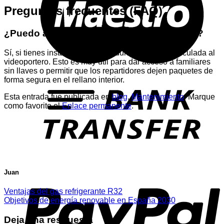
Preguntas frecuentes (FAQ)
¿Puedo abrir la puerta si no estoy en casa?
Sí, si tienes instalada una cerradura inteligente vinculada al
videoportero. Esto es muy útil para dar acceso a familiares
sin llaves o permitir que los repartidores dejen paquetes de
T
forma segura en el rellano interior.
Esta entrada fue publicada en
blog
,
Mantenimiento
. Marque
como favorito el
Enlace permanente
.
P
Juan
Ventajas del gas refrigerante R32
Objetivos de energía renovable en España 2030
Deja una respuesta