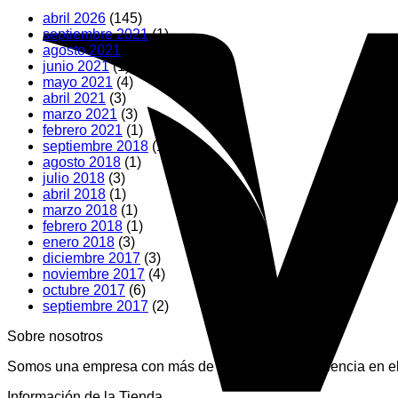
abril 2026
(145)
septiembre 2021
(1)
agosto 2021
(2)
junio 2021
(1)
mayo 2021
(4)
abril 2021
(3)
marzo 2021
(3)
febrero 2021
(1)
septiembre 2018
(1)
agosto 2018
(1)
julio 2018
(3)
abril 2018
(1)
marzo 2018
(1)
febrero 2018
(1)
enero 2018
(3)
diciembre 2017
(3)
noviembre 2017
(4)
octubre 2017
(6)
septiembre 2017
(2)
Sobre nosotros
Somos una empresa con más de 15 años de experiencia en el 
Información de la Tienda