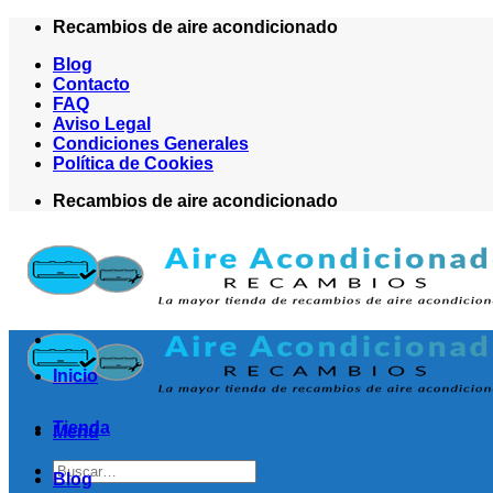
Saltar
Recambios de aire acondicionado
al
Blog
contenido
Contacto
FAQ
Aviso Legal
Condiciones Generales
Política de Cookies
Recambios de aire acondicionado
Inicio
Tienda
Menú
Buscar
Blog
por: