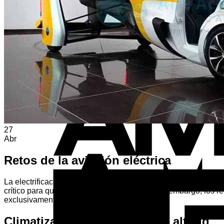
Volver a la tienda
27
Abr
Retos de la aviación eléctrica
La electrificación de la aviación comercial es uno de los mayore
crítico para que un avión pueda despegar. Sin embargo, los r
exclusivamente con motores eléctricos.
Climatización extrema a gran altitud