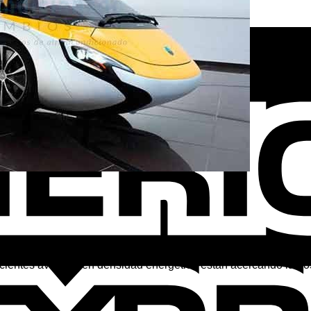
s desafíos tecnológicos del siglo XXI. A diferencia de los vehícu
ecientes avances en densidad energética están acercando la po