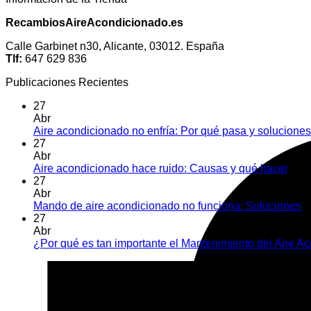
RecambiosAireAcondicionado.es
Calle Garbinet n30, Alicante, 03012. España
Tlf:
647 629 836
Publicaciones Recientes
27
Abr
Aire acondicionado no enfría: Por qué pasa y soluciones
27
Abr
Aire acondicionado hace ruido: Causas y qué hacer
Com
27
Abr
Mando de aire acondicionado no funciona: Soluciones
C
27
Abr
¿Por qué es tan importante el Mantenimiento del Aire 