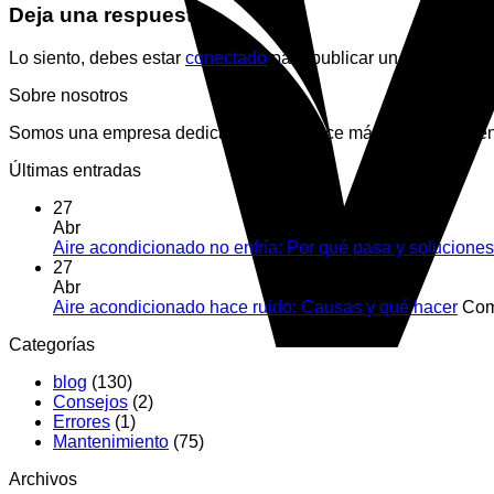
Deja una respuesta
Lo siento, debes estar
conectado
para publicar un comentario.
Sobre nosotros
Somos una empresa dedicada desde hace más de 10 años en la
Últimas entradas
27
Abr
Aire acondicionado no enfría: Por qué pasa y soluciones
27
Abr
Aire acondicionado hace ruido: Causas y qué hacer
Com
Categorías
blog
(130)
Consejos
(2)
Errores
(1)
Mantenimiento
(75)
Archivos