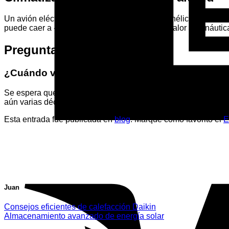
Un avión eléctrico no solo debe alimentar sus hélices, sino ta
puede caer a -50ºC. El diseño de bombas de calor aeronáuticas u
Preguntas frecuentes (FAQ)
¿Cuándo veremos aviones de pasajeros 100% e
Se espera que los primeros vuelos comerciales en avionetas e
aún varias décadas de innovación en baterías.
Esta entrada fue publicada en
blog
. Marque como favorito el
E
Juan
Consejos eficientes de calefacción Daikin
Almacenamiento avanzado de energía solar