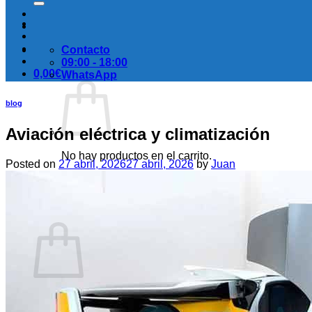
Contacto
09:00 - 18:00
0,00
€
WhatsApp
blog
Aviación eléctrica y climatización
No hay productos en el carrito.
Posted on
27 abril, 2026
27 abril, 2026
by
Juan
Volver a la tienda
Carrito
No hay productos en el carrito.