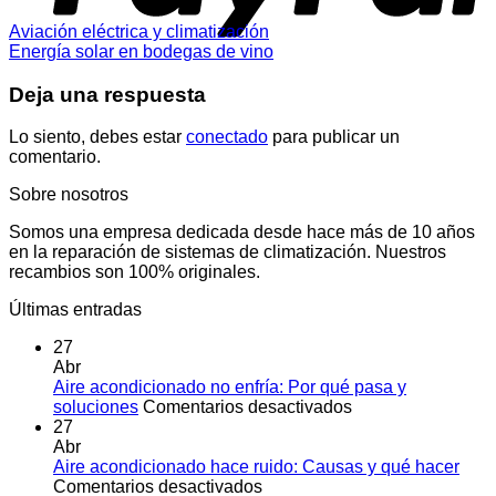
Aviación eléctrica y climatización
Energía solar en bodegas de vino
Deja una respuesta
Lo siento, debes estar
conectado
para publicar un
comentario.
Sobre nosotros
Somos una empresa dedicada desde hace más de 10 años
en la reparación de sistemas de climatización. Nuestros
recambios son 100% originales.
Últimas entradas
27
Abr
Aire acondicionado no enfría: Por qué pasa y
en
soluciones
Comentarios desactivados
Aire
27
acondicionado
Abr
no
Aire acondicionado hace ruido: Causas y qué hacer
en
enfría:
Comentarios desactivados