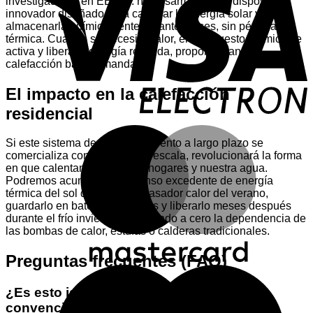
investigadores en EE.UU. ha desarrollado un dispositivo
E
innovador diseñado para capturar la energía solar y
almacenarla químicamente durante meses, sin pérdida
térmica. Cuando se necesita calor, el compuesto químico se
activa y libera la energía retenida, proporcionando
calefacción bajo demanda.
El impacto en la calefacción
residencial
M
Si este sistema de almacenamiento a largo plazo se
comercializa con éxito a gran escala, revolucionará la forma
en que calentamos nuestros hogares y nuestra agua.
Podremos acumular el inmenso excedente de energía
térmica del sol durante el abrasador calor del verano,
guardarlo en baterías químicas y liberarlo meses después
durante el frío invierno, reduciendo a cero la dependencia de
las bombas de calor, estufas o calderas tradicionales.
Preguntas frecuentes (FAQ)
M
¿Es esto igual que una batería de litio
convencional?