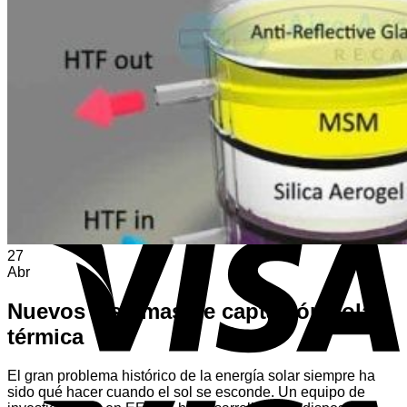
Volver a la tienda
A
E
V
27
Abr
Nuevos sistemas de captación solar
térmica
El gran problema histórico de la energía solar siempre ha
sido qué hacer cuando el sol se esconde. Un equipo de
V