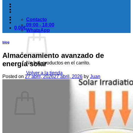
Contacto
09:00 - 18:00
0,00
€
WhatsApp
blog
Almacenamiento avanzado de
energía solar
No hay productos en el carrito.
Volver a la tienda
Posted on
27 abril, 2026
27 abril, 2026
by
Juan
Carrito
No hay productos en el carrito.