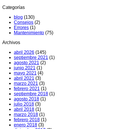
Aire
Por
Categorías
acondicionado
qué
hace
pasa
blog
(130)
ruido:
y
Consejos
(2)
Causas
soluciones
Errores
(1)
y
Mantenimiento
(75)
qué
hacer
Archivos
abril 2026
(145)
septiembre 2021
(1)
agosto 2021
(2)
junio 2021
(1)
mayo 2021
(4)
abril 2021
(3)
marzo 2021
(3)
febrero 2021
(1)
septiembre 2018
(1)
agosto 2018
(1)
julio 2018
(3)
abril 2018
(1)
marzo 2018
(1)
febrero 2018
(1)
enero 2018
(3)