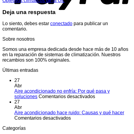
Objetivos climáticos de la UE
Deja una respuesta
Lo siento, debes estar
conectado
para publicar un
comentario.
Sobre nosotros
Somos una empresa dedicada desde hace más de 10 años
en la reparación de sistemas de climatización. Nuestros
recambios son 100% originales.
Últimas entradas
27
Abr
Aire acondicionado no enfría: Por qué pasa y
en
soluciones
Comentarios desactivados
Aire
27
acondicionado
Abr
no
Aire acondicionado hace ruido: Causas y qué hacer
en
enfría:
Comentarios desactivados
Aire
Por
Categorías
acondicionado
qué
hace
pasa