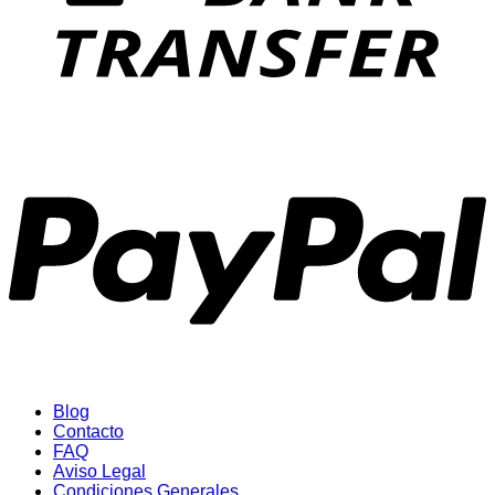
P
Blog
Contacto
FAQ
Aviso Legal
Condiciones Generales