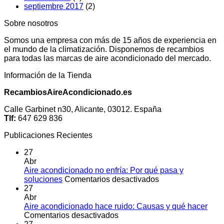
septiembre 2017
(2)
Sobre nosotros
Somos una empresa con más de 15 años de experiencia en
el mundo de la climatización. Disponemos de recambios
para todas las marcas de aire acondicionado del mercado.
Información de la Tienda
RecambiosAireAcondicionado.es
Calle Garbinet n30, Alicante, 03012. España
Tlf:
647 629 836
Publicaciones Recientes
27
Abr
Aire acondicionado no enfría: Por qué pasa y
en
soluciones
Comentarios desactivados
Aire
27
acondicionado
Abr
no
Aire acondicionado hace ruido: Causas y qué hacer
en
enfría:
Comentarios desactivados
Aire
Por