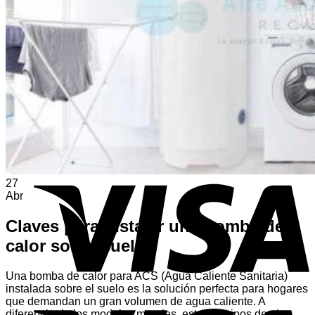
Volver a la tienda
A
E
V
27
Abr
Claves para instalar una bomba de
calor sobre suelo
Una bomba de calor para ACS (Agua Caliente Sanitaria)
instalada sobre el suelo es la solución perfecta para hogares
que demandan un gran volumen de agua caliente. A
V
diferencia de los modelos murales, estos equipos de pie