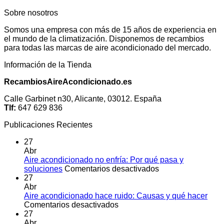
Sobre nosotros
Somos una empresa con más de 15 años de experiencia en
el mundo de la climatización. Disponemos de recambios
para todas las marcas de aire acondicionado del mercado.
Información de la Tienda
RecambiosAireAcondicionado.es
Calle Garbinet n30, Alicante, 03012. España
Tlf:
647 629 836
Publicaciones Recientes
27
Abr
Aire acondicionado no enfría: Por qué pasa y
en
soluciones
Comentarios desactivados
Aire
27
acondicionado
Abr
no
Aire acondicionado hace ruido: Causas y qué hacer
en
enfría:
Comentarios desactivados
Aire
Por
27
acondicionado
qué
Abr