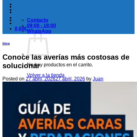
Contacto
09:00 - 18:00
0,00
€
WhatsApp
blog
Conoce las averías más costosas de
solucionar
No hay productos en el carrito.
Volver a la tienda
Posted on
27 abril, 2026
27 abril, 2026
by
Juan
Carrito
No hay productos en el carrito.