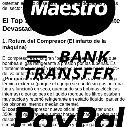
ostentan el título de ser las averías más dolorosas y caras
del sector.
El Top 3 de Averías Financieramente
Devastadoras
1. Rotura del Compresor (El infarto de la
T
máquina)
El compresor es una gran “bombona” metálica negra que
bombea el gas refrigerante a presión por las tuberías. Es
literalmente el corazón palpitante que cuesta hasta el 60%
del valor total de la máquina.
¿Por qué se rompe?
Suele morir por dos razones: fatiga
térmica extrema (porque el equipo se quedó sin gas por una
fuga y funcionó en seco, quemando sus bobinas eléctricas
internas) o por golpes de líquido (porque los filtros estaban
P
muy sucios y retornó refrigerante en estado líquido, partiendo
los pistones internos mecánicamente).
El coste:
El compresor nuevo oficial puede costar unos
350€, a lo que hay que sumar horas de mano de obra para
desoldar con soplete el antiguo, soldar el nuevo, barrer el
circuito con nitrógeno, hacer vacío y cargar gas nuevo. Total: