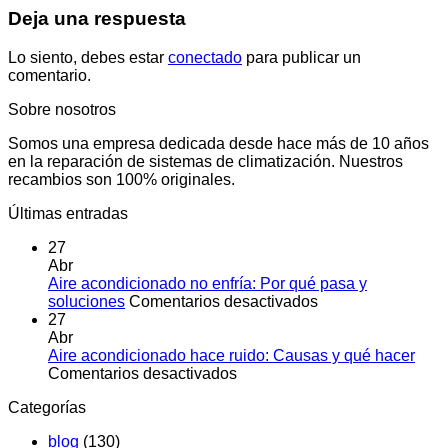
Deja una respuesta
Lo siento, debes estar
conectado
para publicar un
comentario.
Sobre nosotros
Somos una empresa dedicada desde hace más de 10 años
en la reparación de sistemas de climatización. Nuestros
recambios son 100% originales.
Últimas entradas
27
Abr
Aire acondicionado no enfría: Por qué pasa y
en
soluciones
Comentarios desactivados
Aire
27
acondicionado
Abr
no
Aire acondicionado hace ruido: Causas y qué hacer
en
enfría:
Comentarios desactivados
Aire
Por
Categorías
acondicionado
qué
hace
pasa
blog
(130)
ruido:
y