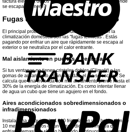
factura eléctrica de los meses de verano. ¿Sabes por dónde
se escapa tu dinero?
Fugas de frío: El ladrón silencioso
El principal problema del desperdicio de energía en la
climatización doméstica son las “fugas térmicas”. Estás
pagando por enfriar un aire que rápidamente se escapa al
T
exterior o se neutraliza por el calor entrante.
Mal aislamiento en puertas y ventanas
Si tus ventanas no tienen cristales dobles (Climalit) o las
gomas de aislamiento están pasadas, el frío se escapa. Se
calcula que una vivienda con mal aislamiento pierde hasta el
30% de la energía de climatización. Es como intentar llenar
de agua un cubo que tiene un agujero en el fondo.
P
Aires acondicionados sobredimensionados o
infradimensionados
Instalar una máquina de 4.000 frigorías en una habitación de
10 metros cuadrados es un desperdicio enorme, ya que
enfriará demasiado rápido haciendo continuos arranques y