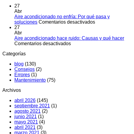
27
Abr
Aire acondicionado no enfría: Por qué pasa y
en
soluciones
Comentarios desactivados
Aire
27
acondicionado
Abr
no
Aire acondicionado hace ruido: Causas y qué hacer
en
enfría:
Comentarios desactivados
Aire
Por
Categorías
acondicionado
qué
hace
pasa
blog
(130)
ruido:
y
Consejos
(2)
Causas
soluciones
Errores
(1)
y
Mantenimiento
(75)
qué
hacer
Archivos
abril 2026
(145)
septiembre 2021
(1)
agosto 2021
(2)
junio 2021
(1)
mayo 2021
(4)
abril 2021
(3)
marzo 2021
(3)