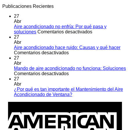
Publicaciones Recientes
27
Abr
Aire acondicionado no enfría: Por qué pasa y
en
soluciones
Comentarios desactivados
Aire
27
acondicionado
Abr
no
Aire acondicionado hace ruido: Causas y qué hacer
en
enfría:
Comentarios desactivados
Aire
Por
27
acondicionado
qué
Abr
hace
pasa
Mando de aire acondicionado no funciona: Soluciones
ruido:
en
y
Comentarios desactivados
Causas
Mando
soluciones
27
y
de
Abr
qué
aire
¿Por qué es tan importante el Mantenimiento del Aire
hacer
acondicionado
No
Acondicionado de Ventana?
no
hay
A
funciona:
comentarios
E
en
Soluciones
¿Por
qué
es