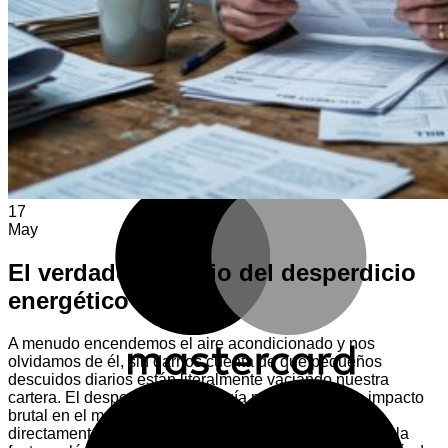
E
M
17
May
El verdadero precio del desperdicio
energético
A menudo encendemos el aire acondicionado y nos
olvidamos de él, sin darnos cuenta de que pequeños
descuidos diarios están literalmente vaciando nuestra
M
cartera. El desperdicio de energía no solo tiene un impacto
brutal en el medio ambiente, sino que se traduce
directamente en decenas (o cientos) de euros extra en la