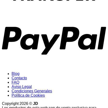
P
Blog
Contacto
FAQ
Aviso Legal
Condiciones Generales
Política de Cookies
Copyright 2026 ©
JD
Los productos de esta web son de venta exclusiva para