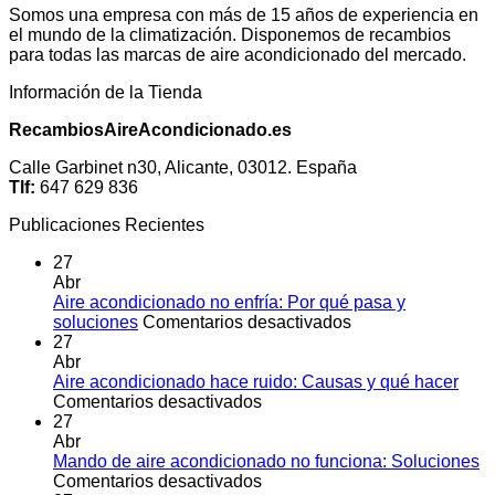
Somos una empresa con más de 15 años de experiencia en
el mundo de la climatización. Disponemos de recambios
para todas las marcas de aire acondicionado del mercado.
Información de la Tienda
RecambiosAireAcondicionado.es
Calle Garbinet n30, Alicante, 03012. España
Tlf:
647 629 836
Publicaciones Recientes
27
Abr
Aire acondicionado no enfría: Por qué pasa y
en
soluciones
Comentarios desactivados
Aire
27
acondicionado
Abr
no
Aire acondicionado hace ruido: Causas y qué hacer
en
enfría:
Comentarios desactivados
Aire
Por
27
acondicionado
qué
Abr
hace
pasa
Mando de aire acondicionado no funciona: Soluciones
ruido:
en
y
Comentarios desactivados