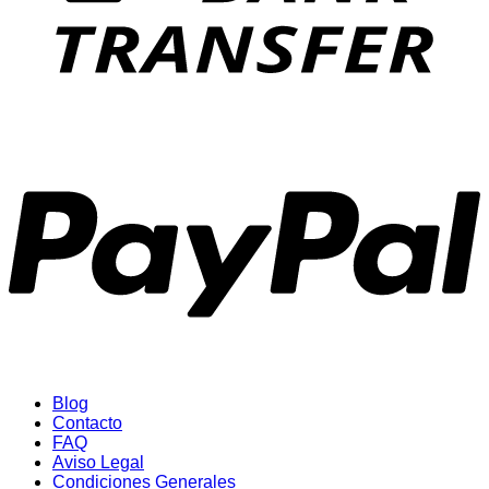
P
Blog
Contacto
FAQ
Aviso Legal
Condiciones Generales