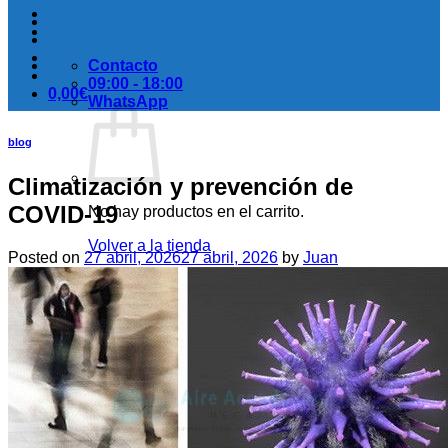
Contacto
09:00 - 18:00
0,00
€
WhatsApp
blog
Climatización y prevención de
COVID-19
No hay productos en el carrito.
Volver a la tienda
Posted on
27 abril, 2026
27 abril, 2026
by
Juan
Carrito
No hay productos en el carrito.