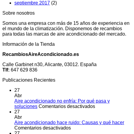
septiembre 2017
(2)
Sobre nosotros
Somos una empresa con más de 15 años de experiencia en
el mundo de la climatización. Disponemos de recambios
para todas las marcas de aire acondicionado del mercado.
Información de la Tienda
RecambiosAireAcondicionado.es
Calle Garbinet n30, Alicante, 03012. España
Tlf:
647 629 836
Publicaciones Recientes
27
Abr
Aire acondicionado no enfría: Por qué pasa y
en
soluciones
Comentarios desactivados
Aire
27
acondicionado
Abr
no
Aire acondicionado hace ruido: Causas y qué hacer
en
enfría:
Comentarios desactivados
Aire
Por
27