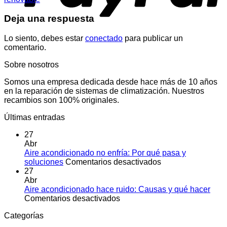
Deja una respuesta
Lo siento, debes estar
conectado
para publicar un
comentario.
Sobre nosotros
Somos una empresa dedicada desde hace más de 10 años
en la reparación de sistemas de climatización. Nuestros
recambios son 100% originales.
Últimas entradas
27
Abr
Aire acondicionado no enfría: Por qué pasa y
en
soluciones
Comentarios desactivados
Aire
27
acondicionado
Abr
no
Aire acondicionado hace ruido: Causas y qué hacer
en
enfría:
Comentarios desactivados
Aire
Por
Categorías
acondicionado
qué
hace
pasa