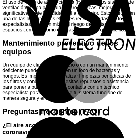
E
El uso de filtros de alta eficiencia (HEPA) en los sistemas de
ventilación atrapa partículas microscópicas, mejorando
significativamente la calidad del aire interior. Estos filtros son
una de las barreras más eficaces recomendadas por los
especialistas para minimizar el riesgo de contagio en
espacios cerrados como oficinas, comercios o domicilios.
Mantenimiento preventivo de los
equipos
M
Un equipo de climatización sucio o con un mantenimiento
deficiente puede convertirse en un foco de bacterias y
hongos. Es imprescindible realizar limpiezas periódicas de
los filtros y conductos. Si necesitas repuestos o asistencia
para poner a punto tu equipo, contacta con un técnico
especialista para garantizar que tu sistema funcione de
manera segura y eficiente.
Preguntas frecuentes (FAQ)
M
¿El aire acondicionado transmite el
coronavirus?