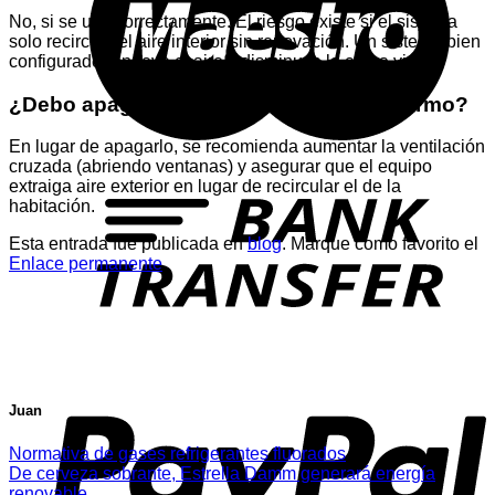
No, si se usa correctamente. El riesgo existe si el sistema
solo recircula el aire interior sin renovación. Un sistema bien
configurado renueva el aire y disminuye la carga viral.
¿Debo apagar el aire si hay alguien enfermo?
En lugar de apagarlo, se recomienda aumentar la ventilación
cruzada (abriendo ventanas) y asegurar que el equipo
T
extraiga aire exterior en lugar de recircular el de la
habitación.
Esta entrada fue publicada en
blog
. Marque como favorito el
Enlace permanente
.
P
Juan
Normativa de gases refrigerantes fluorados
De cerveza sobrante, Estrella Damm generará energía
renovable