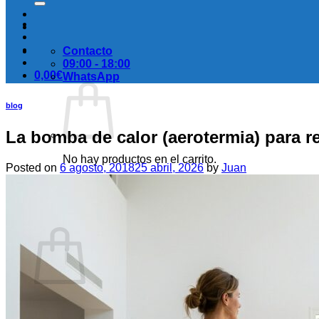
Contacto
09:00 - 18:00
0,00
€
WhatsApp
blog
La bomba de calor (aerotermia) para re
No hay productos en el carrito.
Posted on
6 agosto, 2018
25 abril, 2026
by
Juan
Volver a la tienda
Carrito
No hay productos en el carrito.