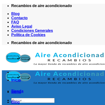
Saltar
Recambios de aire acondicionado
al
Blog
contenido
Contacto
FAQ
Aviso Legal
Condiciones Generales
Política de Cookies
Recambios de aire acondicionado
Inicio
Tienda
Menú
Buscar
Blog
por: