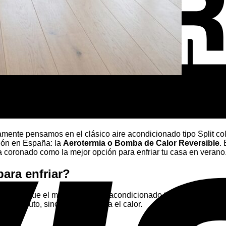
sible
ente pensamos en el clásico aire acondicionado tipo Split col
ción en España: la
Aerotermia o Bomba de Calor Reversible
.
ha coronado como la mejor opción para enfriar tu casa en verano
ara enfriar?
ismo que el motor de tu aire acondicionado tradicional, pero a 
 a lo bruto, sino que transporta el calor.