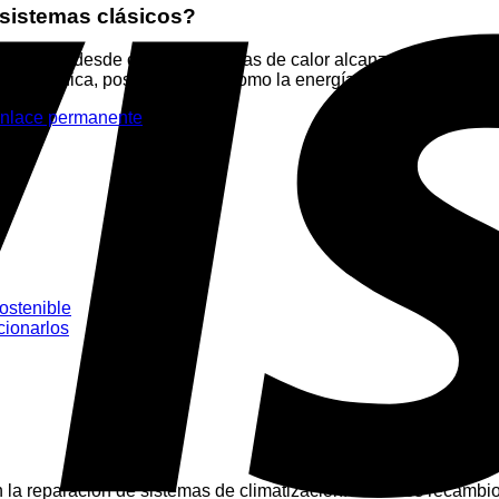
 sistemas clásicos?
 generarlo desde cero, las bombas de calor alcanzan eficiencia
 frigorífica, posicionándola como la energía más eficiente tras 
nlace permanente
.
sostenible
cionarlos
 reparación de sistemas de climatización. Nuestros recambio