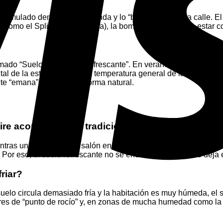
cumulado dentro de tu vivienda y lo “bombea” hacia la calle. El 
 (como el Split de toda la vida), la bomba de calor suele estar 
lamado “Suelo Radiante / Refrescante”. En verano, la aerotermia
ntal de la estancia y baja la temperatura general de la habita
ente “emana” del suelo de forma natural.
ire acondicionado tradicional?
ntras un Split enfría un salón en 10 minutos lanzando un potente 
. Por eso, el suelo refrescante no se enciende y apaga; se deja
riar?
suelo circula demasiado fría y la habitación es muy húmeda, el su
es de “punto de rocío” y, en zonas de mucha humedad como la co