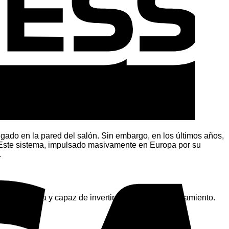
V
gado en la pared del salón. Sin embargo, en los últimos años,
 Este sistema, impulsado masivamente en Europa por su
.
gran escala y capaz de invertir su ciclo de funcionamiento.