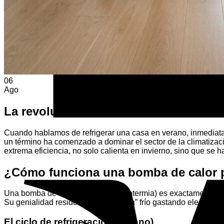
06
Ago
La revolución de la climatización rever
Cuando hablamos de refrigerar una casa en verano, inmediatam
un término ha comenzado a dominar el sector de la climatiza
extrema eficiencia, no solo calienta en invierno, sino que se 
¿Cómo funciona una bomba de calor p
Una bomba de calor aire-agua (aerotermia) es exactamente lo m
Su genialidad reside en que no “crea” frío gastando electricidad
El ciclo de refrigeración (Verano)