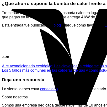
¿Qué ahorro supone la bomba de calor frente a
Tremendo. Al ser un sistema que transporta calor en lugar de
que pagas en tu factura, la máquina te entrega 4 kW de potencia
Esta entrada fue publicada en
blog
. Marque como favorito el
E
Juan
Aire acondicionado ecológico: Las claves de la refrigeración 
Los 5 fallos más comunes en las calderas de gas y cómo solu
Deja una respuesta
Lo siento, debes estar
conectado
para publicar un comentario.
Sobre nosotros
Somos una empresa dedicada desde hace más de 10 años en la