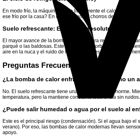
En modo frío, la máquina extrae literalmente el calor que hay a
ese frío por la casa? En lugar de lanzar chorros de aire helado
Suelo refrescante: El confort absoluto
El mayor avance de la bomba de calor para refrigerar es el l
parqué o las baldosas. Este suelo frío absorbe el calor ambie
aire en la nuca y el ruido de los ventiladores; el frío simplem
Preguntas Frecuentes (FAQs)
¿La bomba de calor enfría tan rápido como un a
No. El suelo refrescante tiene una inercia térmica enorme. Mie
temperatura, pero la mantiene constante todo el día sin ruidos
¿Puede salir humedad o agua por el suelo al enf
Este es el principal riesgo (condensación). Si el agua bajo el 
verano). Por eso, las bombas de calor modernas llevan sensor
apoyo.