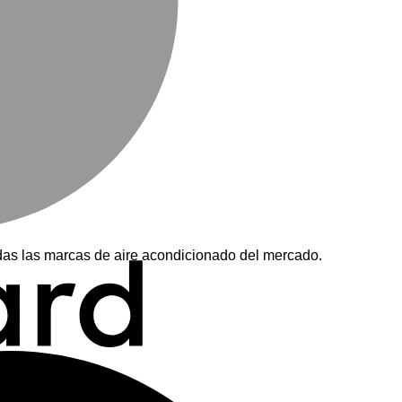
as las marcas de aire acondicionado del mercado.
M