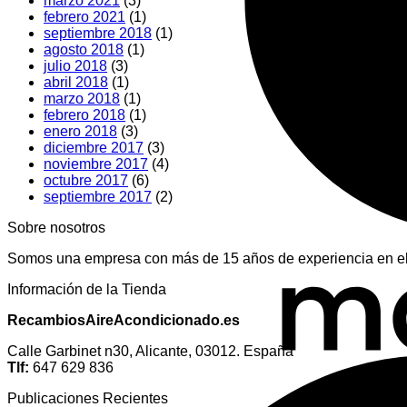
marzo 2021
(3)
febrero 2021
(1)
septiembre 2018
(1)
agosto 2018
(1)
julio 2018
(3)
abril 2018
(1)
marzo 2018
(1)
febrero 2018
(1)
enero 2018
(3)
diciembre 2017
(3)
noviembre 2017
(4)
octubre 2017
(6)
septiembre 2017
(2)
Sobre nosotros
Somos una empresa con más de 15 años de experiencia en el 
Información de la Tienda
RecambiosAireAcondicionado.es
Calle Garbinet n30, Alicante, 03012. España
Tlf:
647 629 836
Publicaciones Recientes