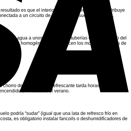
resultado es que el interior se enfría. Pero, ¿cómo distribuye
conectada a un circuito de agua bajo el suelo de tu casa.
 bombea agua a unos 15ºC por las tuberías ocultas debajo del
ción de forma homogénea. Desaparecen los molestos chorros de
chorro de aire, el suelo refrescante tarda horas en bajar la
 encendido 24/7 durante el verano.
elo podría “sudar” (igual que una lata de refresco frío en
sta, es obligatorio instalar fancoils o deshumidificadores de
V