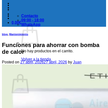
Contacto
09:00 - 18:00
0,00
€
WhatsApp
blog
,
Mantenimiento
Funciones para ahorrar con bomba
de calor
No hay productos en el carrito.
Volver a la tienda
Posted on
27 abril, 2026
27 abril, 2026
by
Juan
Carrito
No hay productos en el carrito.