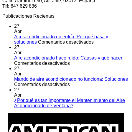
Calle Garbinet n30, Alicante, 03012. España
Tlf:
647 629 836
Publicaciones Recientes
27
Abr
Aire acondicionado no enfría: Por qué pasa y
en
soluciones
Comentarios desactivados
Aire
27
acondicionado
Abr
no
Aire acondicionado hace ruido: Causas y qué hacer
en
enfría:
Comentarios desactivados
Aire
Por
27
acondicionado
qué
Abr
hace
pasa
Mando de aire acondicionado no funciona: Soluciones
ruido:
en
y
Comentarios desactivados
Causas
Mando
soluciones
27
y
de
Abr
qué
aire
¿Por qué es tan importante el Mantenimiento del Aire
hacer
acondicionado
No
Acondicionado de Ventana?
no
hay
A
funciona:
comentarios
E
en
Soluciones
¿Por
qué