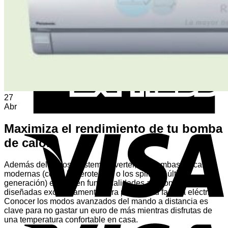
Volver a la tienda
A
E
27
Abr
V
Maximiza el rendimiento de tu bomba
de calor
Además del famoso sistema Inverter, las bombas de calor
modernas (como la aerotermia o los splits de última
generación) esconden funcionalidades adicionales
diseñadas exclusivamente para proteger tu factura eléctrica.
Conocer los modos avanzados del mando a distancia es
clave para no gastar un euro de más mientras disfrutas de
una temperatura confortable en casa.
V