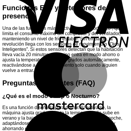
E
Funciones Eco y detectores de
presencia
Una de las funciones más efectivas es el “Modo Eco”, que
limita el consumo máximo del compresor y del ventilador,
manteniendo un nivel de frío estable. Sin embargo, la
revolución llega con los sensores de movimiento o “Ojos
Inteligentes”. Si estos sensores detectan que la habitación
M
lleva vacía 20 minutos, el equipo entra en modo ahorro o
ajusta la temperatura un par de grados automáticamente,
reactivándose a pleno rendimiento solo cuando alguien
vuelve a entrar.
Preguntas frecuentes (FAQ)
¿Qué es el modo Sleep o Nocturno?
Es una función diseñada para dormir. Al activarse, la
máquina ajusta gradualmente la temperatura (la sube en
M
verano y la baja en invierno) a medida que pasa la noche,
adaptándose a la pérdida de calor natural del cuerpo y
ahorrando un porcentaje significativo de energía.