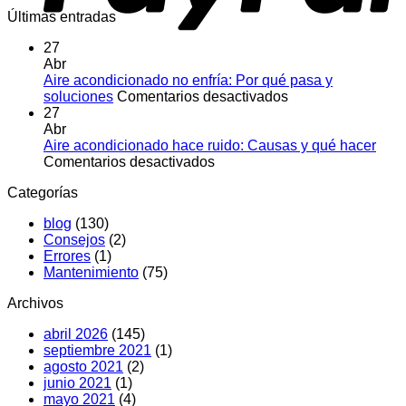
Últimas entradas
27
Abr
Aire acondicionado no enfría: Por qué pasa y
en
soluciones
Comentarios desactivados
Aire
27
acondicionado
Abr
no
Aire acondicionado hace ruido: Causas y qué hacer
en
enfría:
Comentarios desactivados
Aire
Por
Categorías
acondicionado
qué
hace
pasa
blog
(130)
ruido:
y
Consejos
(2)
Causas
soluciones
Errores
(1)
y
Mantenimiento
(75)
qué
hacer
Archivos
abril 2026
(145)
septiembre 2021
(1)
agosto 2021
(2)
junio 2021
(1)
mayo 2021
(4)