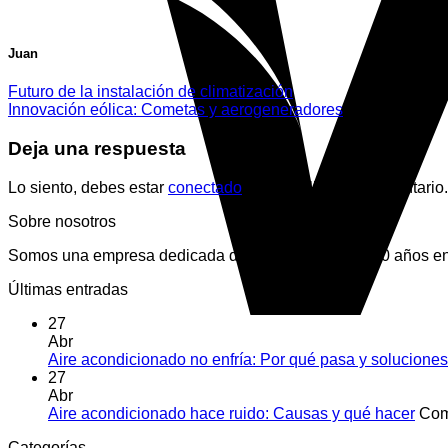
Juan
Futuro de la instalación de climatización
Innovación eólica: Cometas y aerogeneradores
Deja una respuesta
Lo siento, debes estar
conectado
para publicar un comentario.
Sobre nosotros
Somos una empresa dedicada desde hace más de 10 años en la
Últimas entradas
27
Abr
Aire acondicionado no enfría: Por qué pasa y soluciones
27
Abr
Aire acondicionado hace ruido: Causas y qué hacer
Com
Categorías