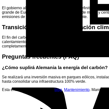
El gobierno alemán ha acordado abandonar definitivamente la
grande de Europa implica el cierre progresivo de minas y centr
emisiones de efecto invernadero en el continente.
Transición hacia la electrificación clim
El fin del carbón acelera la adopción de energías renovables com
calentamiento de las viviendas. Sustituir las calefacciones d
completamente limpio y libre de emisiones a nivel local.
Preguntas frecuentes (FAQ)
¿Cómo suplirá Alemania la energía del carbón?
Se realizará una inversión masiva en parques eólicos, instal
hasta consolidar una infraestructura 100% verde.
Esta entrada fue publicada en
blog
,
Mantenimiento
. Marque c