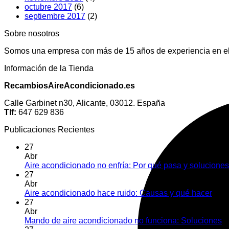
octubre 2017
(6)
septiembre 2017
(2)
Sobre nosotros
Somos una empresa con más de 15 años de experiencia en el 
Información de la Tienda
RecambiosAireAcondicionado.es
Calle Garbinet n30, Alicante, 03012. España
Tlf:
647 629 836
Publicaciones Recientes
27
Abr
Aire acondicionado no enfría: Por qué pasa y soluciones
27
Abr
Aire acondicionado hace ruido: Causas y qué hacer
Com
27
Abr
Mando de aire acondicionado no funciona: Soluciones
C