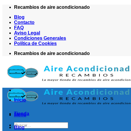
Saltar
Recambios de aire acondicionado
al
Blog
contenido
Contacto
FAQ
Aviso Legal
Condiciones Generales
Política de Cookies
Recambios de aire acondicionado
Inicio
Tienda
Menú
Buscar
Blog
por: