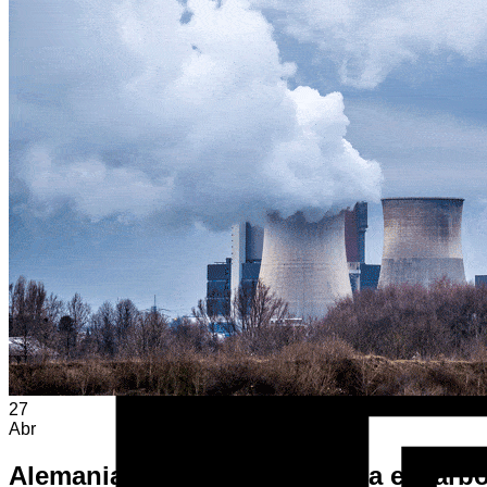
Volver a la tienda
27
Abr
Alemania fija fecha límite para el carb