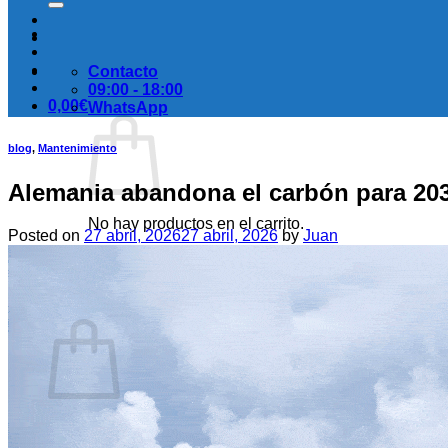
Contacto
09:00 - 18:00
0,00
€
WhatsApp
blog
,
Mantenimiento
Alemania abandona el carbón para 20
No hay productos en el carrito.
Posted on
27 abril, 2026
27 abril, 2026
by
Juan
Volver a la tienda
Carrito
No hay productos en el carrito.