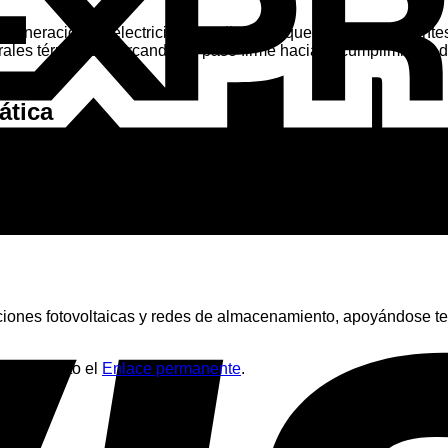
 generación de electricidad mediante la quema de carbón antes
ales térmicas, marcando un paso firme hacia el cumplimiento de 
ática
o respaldo de la red eléctrica. Esta transición es vital para el s
e gas y carbón por eficientes bombas de calor aerotérmicas aseg
aciones fotovoltaicas y redes de almacenamiento, apoyándose t
omo favorito el
Enlace permanente
.