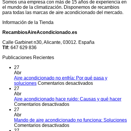
Somos una empresa con más de 15 años de experiencia en
el mundo de la climatización. Disponemos de recambios
para todas las marcas de aire acondicionado del mercado.
Información de la Tienda
RecambiosAireAcondicionado.es
Calle Garbinet n30, Alicante, 03012. España
Tlf:
647 629 836
Publicaciones Recientes
27
Abr
Aire acondicionado no enfría: Por qué pasa y
en
soluciones
Comentarios desactivados
Aire
27
acondicionado
Abr
no
Aire acondicionado hace ruido: Causas y qué hacer
en
enfría:
Comentarios desactivados
Aire
Por
27
acondicionado
qué
Abr
hace
pasa
Mando de aire acondicionado no funciona: Soluciones
ruido:
en
y
Comentarios desactivados
Causas
Mando
soluciones
27