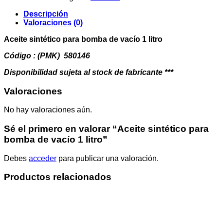
bomba
de
Descripción
vacío
Valoraciones (0)
1
litro
Aceite sintético para bomba de vacío 1 litro
cantidad
Código : (PMK) 580146
Disponibilidad sujeta al stock de fabricante ***
Valoraciones
No hay valoraciones aún.
Sé el primero en valorar “Aceite sintético para
bomba de vacío 1 litro”
Debes
acceder
para publicar una valoración.
Productos relacionados