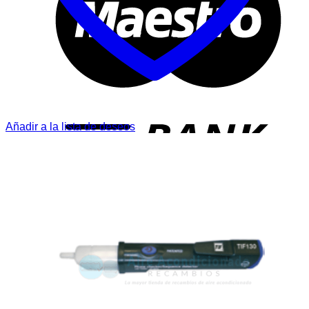
T
Añadir a la lista de deseos
P