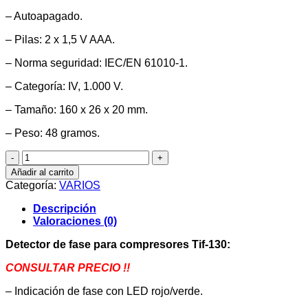
– Autoapagado.
– Pilas: 2 x 1,5 V AAA.
– Norma seguridad: IEC/EN 61010-1.
– Categoría: IV, 1.000 V.
– Tamaño: 160 x 26 x 20 mm.
– Peso: 48 gramos.
Detector
de
Añadir al carrito
fase
Categoría:
VARIOS
para
compresores
Descripción
de
Valoraciones (0)
voltaje
sin
Detector de fase para compresores Tif-130:
contacto
cantidad
CONSULTAR PRECIO !!
– Indicación de fase con LED rojo/verde.