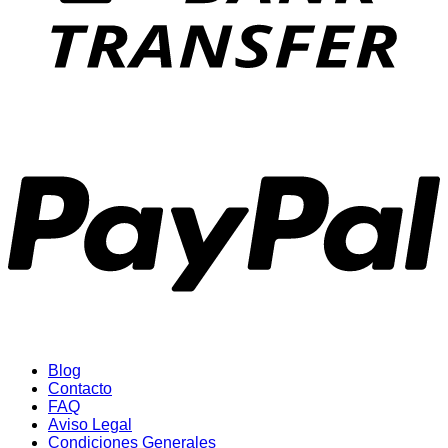
P
Blog
Contacto
FAQ
Aviso Legal
Condiciones Generales