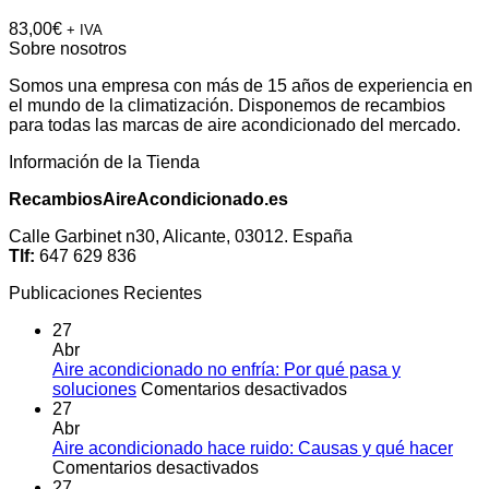
83,00
€
+ IVA
Sobre nosotros
Somos una empresa con más de 15 años de experiencia en
el mundo de la climatización. Disponemos de recambios
para todas las marcas de aire acondicionado del mercado.
Información de la Tienda
RecambiosAireAcondicionado.es
Calle Garbinet n30, Alicante, 03012. España
Tlf:
647 629 836
Publicaciones Recientes
27
Abr
Aire acondicionado no enfría: Por qué pasa y
en
soluciones
Comentarios desactivados
Aire
27
acondicionado
Abr
no
Aire acondicionado hace ruido: Causas y qué hacer
en
enfría:
Comentarios desactivados
Aire
Por
27