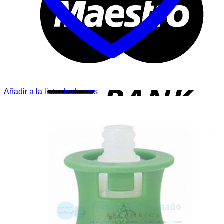
T
Añadir a la lista de deseos
P