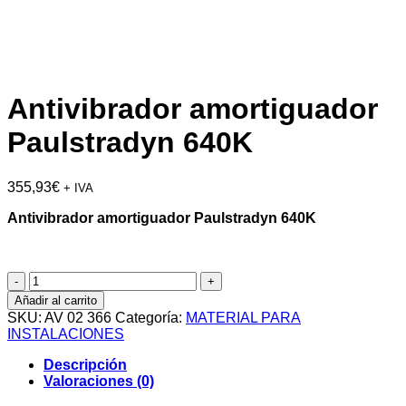
Antivibrador amortiguador
Paulstradyn 640K
355,93
€
+ IVA
Antivibrador amortiguador Paulstradyn 640K
Antivibrador
amortiguador
Añadir al carrito
Paulstradyn
SKU:
AV 02 366
Categoría:
MATERIAL PARA
640K
INSTALACIONES
cantidad
Descripción
Valoraciones (0)