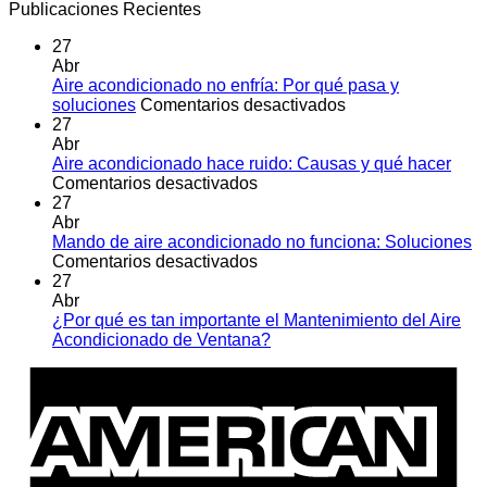
Publicaciones Recientes
27
Abr
Aire acondicionado no enfría: Por qué pasa y
en
soluciones
Comentarios desactivados
Aire
27
acondicionado
Abr
no
Aire acondicionado hace ruido: Causas y qué hacer
en
enfría:
Comentarios desactivados
Aire
Por
27
acondicionado
qué
Abr
hace
pasa
Mando de aire acondicionado no funciona: Soluciones
ruido:
en
y
Comentarios desactivados
Causas
Mando
soluciones
27
y
de
Abr
qué
aire
¿Por qué es tan importante el Mantenimiento del Aire
hacer
acondicionado
No
Acondicionado de Ventana?
no
hay
A
funciona:
comentarios
E
en
Soluciones
¿Por
qué
es
tan