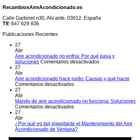
RecambiosAireAcondicionado.es
Calle Garbinet n30, Alicante, 03012. España
Tlf:
647 629 836
Publicaciones Recientes
27
Abr
Aire acondicionado no enfría: Por qué pasa y
en
soluciones
Comentarios desactivados
Aire
27
acondicionado
Abr
no
Aire acondicionado hace ruido: Causas y qué hacer
en
enfría:
Comentarios desactivados
Aire
Por
27
acondicionado
qué
Abr
hace
pasa
Mando de aire acondicionado no funciona: Soluciones
ruido:
en
y
Comentarios desactivados
Causas
Mando
soluciones
27
y
de
Abr
qué
aire
¿Por qué es tan importante el Mantenimiento del Aire
hacer
acondicionado
No
Acondicionado de Ventana?
no
hay
A