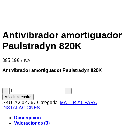
Antivibrador amortiguador
Paulstradyn 820K
385,19
€
+ IVA
Antivibrador amortiguador Paulstradyn 820K
Antivibrador
amortiguador
Añadir al carrito
Paulstradyn
SKU:
AV 02 367
Categoría:
MATERIAL PARA
820K
INSTALACIONES
cantidad
Descripción
Valoraciones (0)