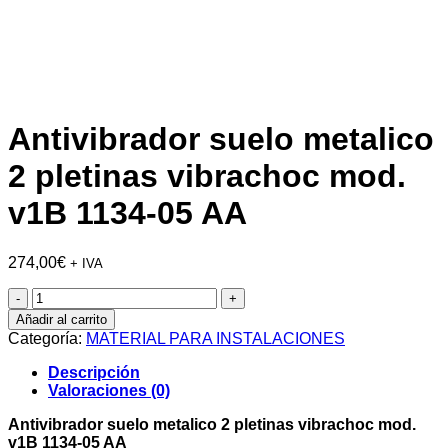
Antivibrador suelo metalico
2 pletinas vibrachoc mod.
v1B 1134-05 AA
274,00
€
+ IVA
Antivibrador
suelo
Añadir al carrito
metalico
Categoría:
MATERIAL PARA INSTALACIONES
2
pletinas
Descripción
vibrachoc
Valoraciones (0)
mod.
v1B
Antivibrador suelo metalico 2 pletinas vibrachoc mod.
1134-
v1B 1134-05 AA