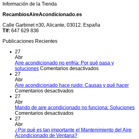
Información de la Tienda
RecambiosAireAcondicionado.es
Calle Garbinet n30, Alicante, 03012. España
Tlf:
647 629 836
Publicaciones Recientes
27
Abr
Aire acondicionado no enfría: Por qué pasa y
en
soluciones
Comentarios desactivados
Aire
27
acondicionado
Abr
no
Aire acondicionado hace ruido: Causas y qué hacer
en
enfría:
Comentarios desactivados
Aire
Por
27
acondicionado
qué
Abr
hace
pasa
Mando de aire acondicionado no funciona: Soluciones
ruido:
en
y
Comentarios desactivados
Causas
Mando
soluciones
27
y
de
Abr
qué
aire
¿Por qué es tan importante el Mantenimiento del Aire
hacer
acondicionado
No
Acondicionado de Ventana?