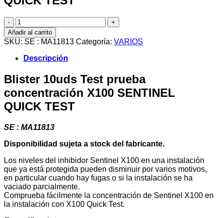
QUICK TEST
Blister
10uds
Añadir al carrito
Test
SKU:
SE : MA11813
Categoría:
VARIOS
prueba
concentración
Descripción
X100
SENTINEL
Blister 10uds Test prueba
QUICK
concentración X100 SENTINEL
TEST
cantidad
QUICK TEST
SE : MA11813
Disponibilidad sujeta a stock del fabricante.
Los niveles del inhibidor Sentinel X100 en una instalación
que ya está protegida pueden disminuir por varios motivos,
en particular cuando hay fugas o si la instalación se ha
vaciado parcialmente.
Comprueba fácilmente la concentración de Sentinel X100 en
la instalación con X100 Quick Test.