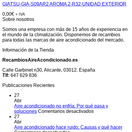
GIATSU-GIA-S09AR2 AROMA 2-R32-UNIDAD EXTERIOR
0,00
€
+ IVA
Sobre nosotros
Somos una empresa con más de 15 años de experiencia en
el mundo de la climatización. Disponemos de recambios
para todas las marcas de aire acondicionado del mercado.
Información de la Tienda
RecambiosAireAcondicionado.es
Calle Garbinet n30, Alicante, 03012. España
Tlf:
647 629 836
Publicaciones Recientes
27
Abr
Aire acondicionado no enfría: Por qué pasa y
en
soluciones
Comentarios desactivados
Aire
27
acondicionado
Abr
no
Aire acondicionado hace ruido: Causas y qué hacer