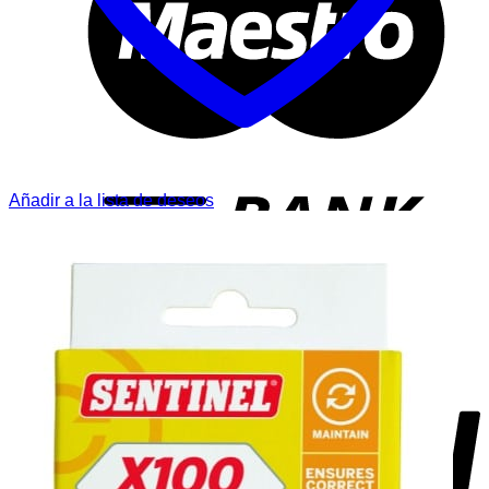
T
Añadir a la lista de deseos
P