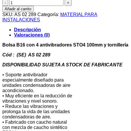
Bolsa
B16
Añadir al carrito
con
SKU:
AS 02 289
Categoría:
MATERIAL PARA
4
INSTALACIONES
antivibradores
STO4
Descripción
100mm
Valoraciones (0)
cantidad
Bolsa B16 con 4 antivibradores STO4 100mm y tornillería
Cód : (SE) AS 02 289
DISPONIBILIDAD SUJETA A STOCK DE FABRICANTE
• Soporte antivibrador
especialmente diseñado para
unidades condensadoras de aire
acondicionado.
• Muy eficiente en la reducción de
vibraciones y nivel sonoro.
• Reduce las vibraciones y
prolonga la vida de las unidades
condensadoras de aire.
• Fabricado con caucho natural
con mezcla de caucho sintético