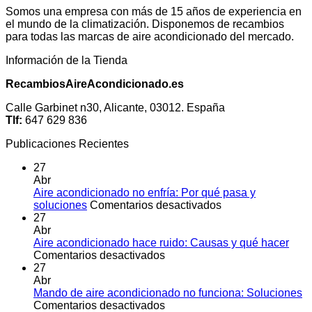
Somos una empresa con más de 15 años de experiencia en
el mundo de la climatización. Disponemos de recambios
para todas las marcas de aire acondicionado del mercado.
Información de la Tienda
RecambiosAireAcondicionado.es
Calle Garbinet n30, Alicante, 03012. España
Tlf:
647 629 836
Publicaciones Recientes
27
Abr
Aire acondicionado no enfría: Por qué pasa y
en
soluciones
Comentarios desactivados
Aire
27
acondicionado
Abr
no
Aire acondicionado hace ruido: Causas y qué hacer
en
enfría:
Comentarios desactivados
Aire
Por
27
acondicionado
qué
Abr
hace
pasa
Mando de aire acondicionado no funciona: Soluciones
ruido:
en
y
Comentarios desactivados