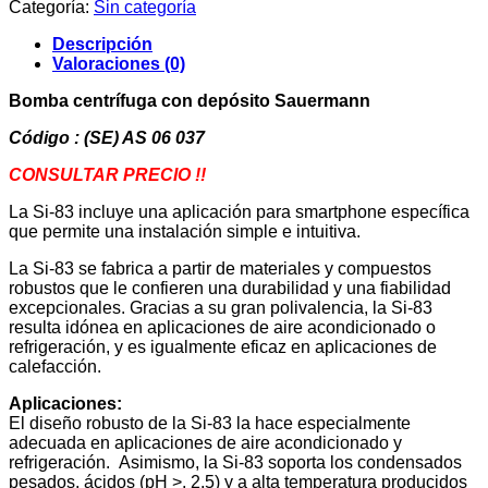
Categoría:
Sin categoría
depósito
Sauermann
Descripción
cantidad
Valoraciones (0)
Bomba centrífuga con depósito Sauermann
Código : (SE) AS 06 037
CONSULTAR PRECIO !!
La Si-83 incluye una aplicación para smartphone específica
que permite una instalación simple e intuitiva.
La Si-83 se fabrica a partir de materiales y compuestos
robustos que le confieren una durabilidad y una fiabilidad
excepcionales. Gracias a su gran polivalencia, la Si-83
resulta idónea en aplicaciones de aire acondicionado o
refrigeración, y es igualmente eficaz en aplicaciones de
calefacción.
Aplicaciones:
El diseño robusto de la Si-83 la hace especialmente
adecuada en aplicaciones de aire acondicionado y
refrigeración. Asimismo, la Si-83 soporta los condensados
pesados, ácidos (pH >, 2,5) y a alta temperatura producidos