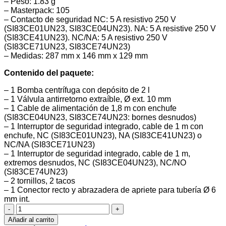
– Peso: 1.83 g
– Masterpack: 105
– Contacto de seguridad NC: 5 A resistivo 250 V
(SI83CE01UN23, SI83CE04UN23). NA: 5 A resistive 250 V
(SI83CE41UN23). NC/NA: 5 A resistivo 250 V
(SI83CE71UN23, SI83CE74UN23)
– Medidas: 287 mm x 146 mm x 129 mm
Contenido del paquete:
– 1 Bomba centrífuga con depósito de 2 l
– 1 Válvula antirretorno extraíble, Ø ext. 10 mm
– 1 Cable de alimentación de 1,8 m con enchufe
(SI83CE04UN23, SI83CE74UN23: bornes desnudos)
– 1 Interruptor de seguridad integrado, cable de 1 m con
enchufe, NC (SI83CE01UN23), NA (SI83CE41UN23) o
NC/NA (SI83CE71UN23)
– 1 Interruptor de seguridad integrado, cable de 1 m,
extremos desnudos, NC (SI83CE04UN23), NC/NO
(SI83CE74UN23)
– 2 tornillos, 2 tacos
– 1 Conector recto y abrazadera de apriete para tubería Ø 6
mm int.
Bomba
centrífuga
Añadir al carrito
con