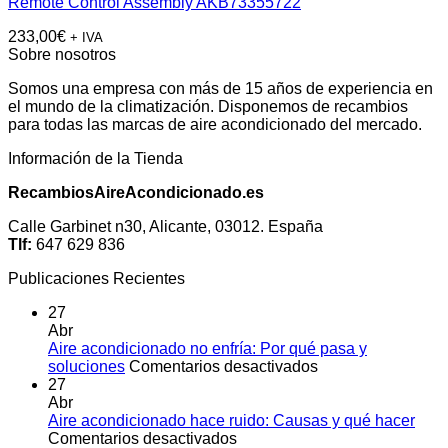
Remote Control Assembly AKB73355722
233,00
€
+ IVA
Sobre nosotros
Somos una empresa con más de 15 años de experiencia en
el mundo de la climatización. Disponemos de recambios
para todas las marcas de aire acondicionado del mercado.
Información de la Tienda
RecambiosAireAcondicionado.es
Calle Garbinet n30, Alicante, 03012. España
Tlf:
647 629 836
Publicaciones Recientes
27
Abr
Aire acondicionado no enfría: Por qué pasa y
en
soluciones
Comentarios desactivados
Aire
27
acondicionado
Abr
no
Aire acondicionado hace ruido: Causas y qué hacer
en
enfría:
Comentarios desactivados