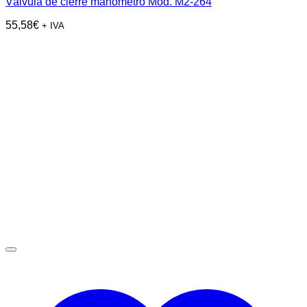
Válvula de cierre manómetro Mod. M2-264
55,58
€
+ IVA