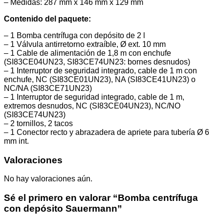
– Medidas: 287 mm x 146 mm x 129 mm
Contenido del paquete:
– 1 Bomba centrífuga con depósito de 2 l
– 1 Válvula antirretorno extraíble, Ø ext. 10 mm
– 1 Cable de alimentación de 1,8 m con enchufe
(SI83CE04UN23, SI83CE74UN23: bornes desnudos)
– 1 Interruptor de seguridad integrado, cable de 1 m con
enchufe, NC (SI83CE01UN23), NA (SI83CE41UN23) o
NC/NA (SI83CE71UN23)
– 1 Interruptor de seguridad integrado, cable de 1 m,
extremos desnudos, NC (SI83CE04UN23), NC/NO
(SI83CE74UN23)
– 2 tornillos, 2 tacos
– 1 Conector recto y abrazadera de apriete para tubería Ø 6
mm int.
Valoraciones
No hay valoraciones aún.
Sé el primero en valorar “Bomba centrífuga
con depósito Sauermann”