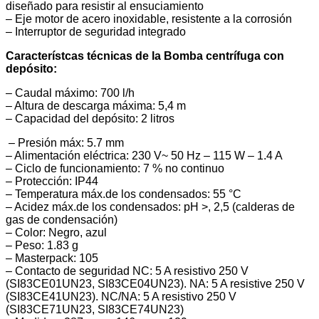
diseñado para resistir al ensuciamiento
– Eje motor de acero inoxidable, resistente a la corrosión
– Interruptor de seguridad integrado
Característcas técnicas de la Bomba centrífuga con
depósito:
– Caudal máximo: 700 l/h
– Altura de descarga máxima: 5,4 m
– Capacidad del depósito: 2 litros
– Presión máx: 5.7 mm
– Alimentación eléctrica: 230 V~ 50 Hz – 115 W – 1.4 A
– Ciclo de funcionamiento: 7 % no continuo
– Protección: IP44
– Temperatura máx.de los condensados: 55 °C
– Acidez máx.de los condensados: pH >, 2,5 (calderas de
gas de condensación)
– Color: Negro, azul
– Peso: 1.83 g
– Masterpack: 105
– Contacto de seguridad NC: 5 A resistivo 250 V
(SI83CE01UN23, SI83CE04UN23). NA: 5 A resistive 250 V
(SI83CE41UN23). NC/NA: 5 A resistivo 250 V
(SI83CE71UN23, SI83CE74UN23)