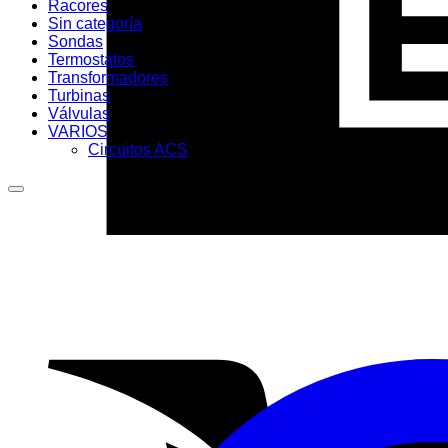
Racores
Sin categoría
Sondas
Termostatos
Transformadores
Turbinas
Válvulas
VARIOS
Circuitos ACS