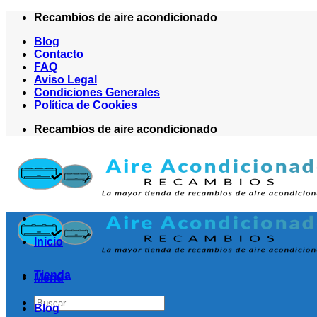
Saltar
Recambios de aire acondicionado
al
Blog
contenido
Contacto
FAQ
Aviso Legal
Condiciones Generales
Política de Cookies
Recambios de aire acondicionado
Inicio
Tienda
Menú
Buscar
Blog
por: