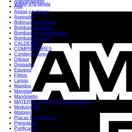
Antivibradores
Volver a la tienda
Asa
Aspas y turbinas
Aspirador
Bobinas-Solenoides
Bombas de carga
Bombas de condensados
Bombas de vacío
CALDERAS
COMPRESORES
Condensadores
Difusor
Disipador
Equipos
Filtros
Lamas
Mandos
Manetas
Manómetro
MATERIAL PARA INSTALACIONES
Modulos wifi
Motores
Placas Electrónicas
Presostato
Purificador