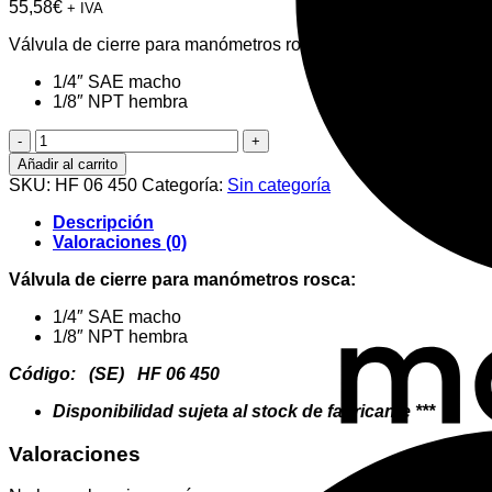
55,58
€
+ IVA
Válvula de cierre para manómetros rosca:
1/4″ SAE macho
1/8″ NPT hembra
Válvula
de
Añadir al carrito
cierre
SKU:
HF 06 450
Categoría:
Sin categoría
manómetro
Mod.
Descripción
M2-
Valoraciones (0)
264
cantidad
Válvula de cierre para manómetros rosca:
1/4″ SAE macho
1/8″ NPT hembra
Código: (SE) HF 06 450
Disponibilidad sujeta al stock de fabricante ***
Valoraciones