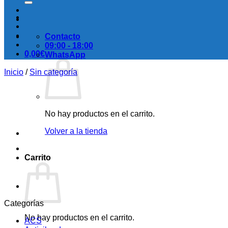
Contacto
09:00 - 18:00
0,00
€
WhatsApp
Inicio
/
Sin categoría
No hay productos en el carrito.
Volver a la tienda
Carrito
Categorías
No hay productos en el carrito.
ACS