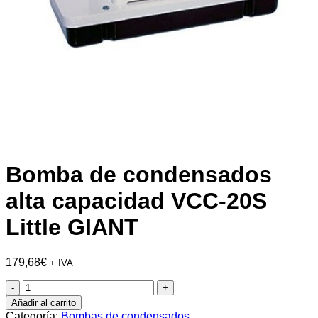
Bomba de condensados
alta capacidad VCC-20S
Little GIANT
179,68
€
+ IVA
Bomba
de
Añadir al carrito
condensados
Categoría:
Bombas de condensados