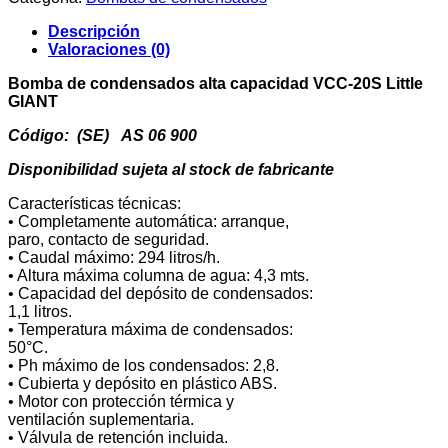
alta
capacidad
Descripción
VCC-
Valoraciones (0)
20S
Little
Bomba de condensados alta capacidad VCC-20S Little
GIANT
GIANT
cantidad
Código: (SE) AS 06 900
Disponibilidad sujeta al stock de fabricante
Características técnicas:
• Completamente automática: arranque,
paro, contacto de seguridad.
• Caudal máximo: 294 litros/h.
• Altura máxima columna de agua: 4,3 mts.
• Capacidad del depósito de condensados:
1,1 litros.
• Temperatura máxima de condensados:
50°C.
• Ph máximo de los condensados: 2,8.
• Cubierta y depósito en plástico ABS.
• Motor con protección térmica y
ventilación suplementaria.
• Válvula de retención incluida.