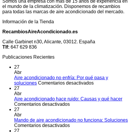
Somos una empresa con más de 15 años de experiencia en
el mundo de la climatización. Disponemos de recambios
para todas las marcas de aire acondicionado del mercado.
Información de la Tienda
RecambiosAireAcondicionado.es
Calle Garbinet n30, Alicante, 03012. España
Tlf:
647 629 836
Publicaciones Recientes
27
Abr
Aire acondicionado no enfría: Por qué pasa y
en
soluciones
Comentarios desactivados
Aire
27
acondicionado
Abr
no
Aire acondicionado hace ruido: Causas y qué hacer
en
enfría:
Comentarios desactivados
Aire
Por
27
acondicionado
qué
Abr
hace
pasa
Mando de aire acondicionado no funciona: Soluciones
ruido:
en
y
Comentarios desactivados
Causas
Mando
soluciones
27