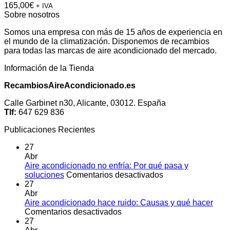
165,00
€
+ IVA
Sobre nosotros
Somos una empresa con más de 15 años de experiencia en
el mundo de la climatización. Disponemos de recambios
para todas las marcas de aire acondicionado del mercado.
Información de la Tienda
RecambiosAireAcondicionado.es
Calle Garbinet n30, Alicante, 03012. España
Tlf:
647 629 836
Publicaciones Recientes
27
Abr
Aire acondicionado no enfría: Por qué pasa y
en
soluciones
Comentarios desactivados
Aire
27
acondicionado
Abr
no
Aire acondicionado hace ruido: Causas y qué hacer
en
enfría:
Comentarios desactivados
Aire
Por
27
acondicionado
qué