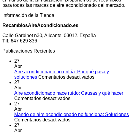
para todas las marcas de aire acondicionado del mercado.
Información de la Tienda
RecambiosAireAcondicionado.es
Calle Garbinet n30, Alicante, 03012. España
Tlf:
647 629 836
Publicaciones Recientes
27
Abr
Aire acondicionado no enfría: Por qué pasa y
en
soluciones
Comentarios desactivados
Aire
27
acondicionado
Abr
no
Aire acondicionado hace ruido: Causas y qué hacer
en
enfría:
Comentarios desactivados
Aire
Por
27
acondicionado
qué
Abr
hace
pasa
Mando de aire acondicionado no funciona: Soluciones
ruido:
en
y
Comentarios desactivados
Causas
Mando
soluciones
27
y
de
Abr