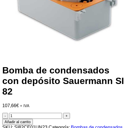
Bomba de condensados
con depósito Sauermann SI
82
107,66
€
+ IVA
Bomba
de
Añadir al carrito
condensados
SKU:
SI82CE01UN23
Categoría:
Bombas de condensados