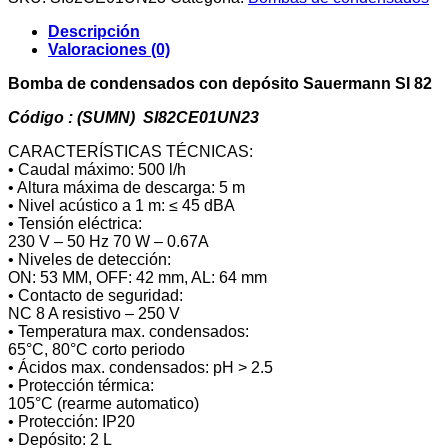
con
depósito
Descripción
Sauermann
Valoraciones (0)
SI
82
Bomba de condensados con depósito Sauermann SI 82
cantidad
Código : (SUMN) SI82CE01UN23
CARACTERÍSTICAS TÉCNICAS:
• Caudal máximo: 500 l/h
• Altura máxima de descarga: 5 m
• Nivel acústico a 1 m: ≤ 45 dBA
• Tensión eléctrica:
230 V – 50 Hz 70 W – 0.67A
• Niveles de detección:
ON: 53 MM, OFF: 42 mm, AL: 64 mm
• Contacto de seguridad:
NC 8 A resistivo – 250 V
• Temperatura max. condensados:
65°C, 80°C corto periodo
• Ácidos max. condensados: pH > 2.5
• Protección térmica:
105°C (rearme automatico)
• Protección: IP20
• Depósito: 2 L