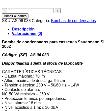
Bomba
de
Añadir al carrito
condensados
SKU:
AS 06 033
Categoría:
Bombas de condensados
para
cassettes
Descripción
Sauermann
Valoraciones (0)
SI
2052
Bomba de condensados para cassettes Sauermann SI
cantidad
2052
Código: (SE) AS 06 033
Disponibilidad sujeta al stock de fabricante
CARACTERÍSTICAS TÉCNICAS:
• Caudal máximo.: 70 l/h
• Altura máxima de descarga: 95 cm
• Tensión eléctrica: 230 V – 50/60 Hz – 14W
• Contacto de alarma:
NC 50 VA resistivo – 250 V
• Protección térmica: por impedancia
• Nivel alarma: 18 mm
• Nivel acústico a 1 m: ≤ 30 dBA