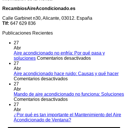
RecambiosAireAcondicionado.es
Calle Garbinet n30, Alicante, 03012. España
Tlf:
647 629 836
Publicaciones Recientes
27
Abr
Aire acondicionado no enfría: Por qué pasa y
en
soluciones
Comentarios desactivados
Aire
27
acondicionado
Abr
no
Aire acondicionado hace ruido: Causas y qué hacer
en
enfría:
Comentarios desactivados
Aire
Por
27
acondicionado
qué
Abr
hace
pasa
Mando de aire acondicionado no funciona: Soluciones
ruido:
en
y
Comentarios desactivados
Causas
Mando
soluciones
27
y
de
Abr
qué
aire
¿Por qué es tan importante el Mantenimiento del Aire
hacer
acondicionado
No
Acondicionado de Ventana?
no
hay