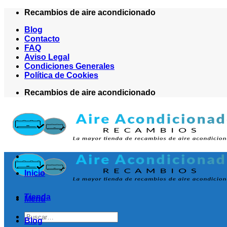
Saltar
Recambios de aire acondicionado
al
Blog
contenido
Contacto
FAQ
Aviso Legal
Condiciones Generales
Política de Cookies
Recambios de aire acondicionado
Inicio
Tienda
Menú
Buscar
Blog
por: