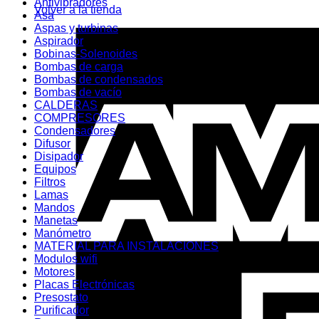
Antivibradores
Volver a la tienda
Asa
Aspas y turbinas
Aspirador
Bobinas-Solenoides
Bombas de carga
Bombas de condensados
Bombas de vacío
CALDERAS
COMPRESORES
Condensadores
Difusor
Disipador
Equipos
Filtros
Lamas
Mandos
Manetas
Manómetro
MATERIAL PARA INSTALACIONES
Modulos wifi
Motores
Placas Electrónicas
Presostato
Purificador