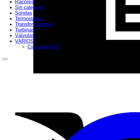
Racores
Sin categoría
Sondas
Termostatos
Transformadores
Turbinas
Válvulas
VARIOS
Circuitos ACS