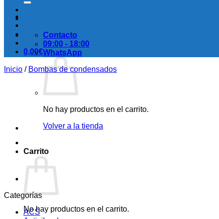
Contacto
09:00 - 18:00
0,00
€
WhatsApp
Inicio
/
Bombas de condensados
No hay productos en el carrito.
Volver a la tienda
Carrito
Categorías
No hay productos en el carrito.
ACS