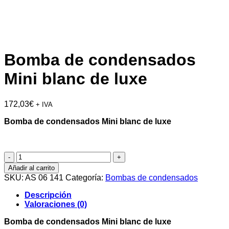
Bomba de condensados
Mini blanc de luxe
172,03
€
+ IVA
Bomba de condensados Mini blanc de luxe
Bomba
de
Añadir al carrito
condensados
SKU:
AS 06 141
Categoría:
Bombas de condensados
Mini
blanc
Descripción
de
Valoraciones (0)
luxe
cantidad
Bomba de condensados Mini blanc de luxe