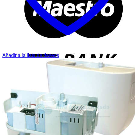
T
Añadir a la lista de deseos
P