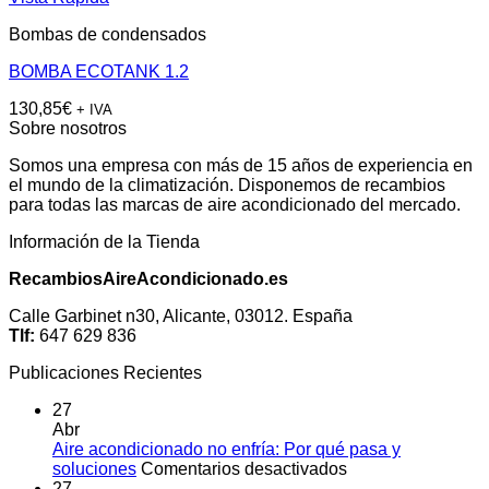
Bombas de condensados
BOMBA ECOTANK 1.2
130,85
€
+ IVA
Sobre nosotros
Somos una empresa con más de 15 años de experiencia en
el mundo de la climatización. Disponemos de recambios
para todas las marcas de aire acondicionado del mercado.
Información de la Tienda
RecambiosAireAcondicionado.es
Calle Garbinet n30, Alicante, 03012. España
Tlf:
647 629 836
Publicaciones Recientes
27
Abr
Aire acondicionado no enfría: Por qué pasa y
en
soluciones
Comentarios desactivados
Aire
27