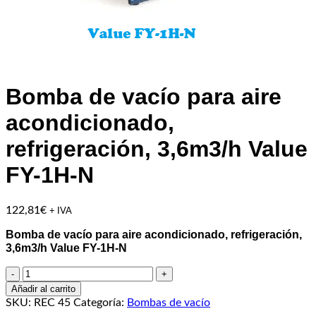
Bomba de vacío para aire
acondicionado,
refrigeración, 3,6m3/h Value
FY-1H-N
122,81
€
+ IVA
Bomba de vacío para aire acondicionado, refrigeración,
3,6m3/h Value FY-1H-N
Bomba
de
Añadir al carrito
vacío
SKU:
REC 45
Categoría:
Bombas de vacío
para