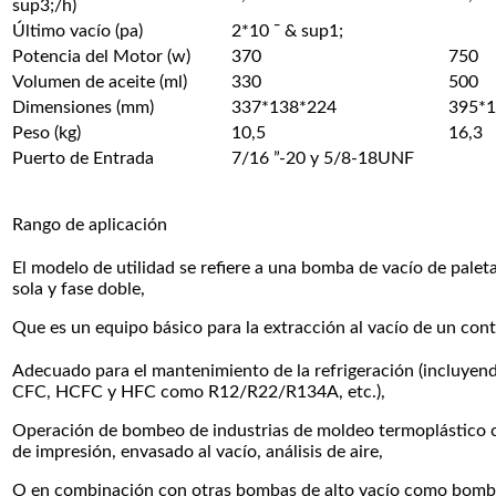
sup3;/h)
Último vacío (pa)
2*10 ˉ & sup1;
Potencia del Motor (w)
370
750
Volumen de aceite (ml)
330
500
Dimensiones (mm)
337*138*224
395*
Peso (kg)
10,5
16,3
Puerto de Entrada
7/16 ”-20 y 5/8-18UNF
Rango de aplicación
El modelo de utilidad se refiere a una bomba de vacío de palet
sola y fase doble,
Que es un equipo básico para la extracción al vacío de un con
Adecuado para el mantenimiento de la refrigeración (incluyend
CFC, HCFC y HFC como R12/R22/R134A, etc.),
Operación de bombeo de industrias de moldeo termoplástico
de impresión, envasado al vacío, análisis de aire,
O en combinación con otras bombas de alto vacío como bomba