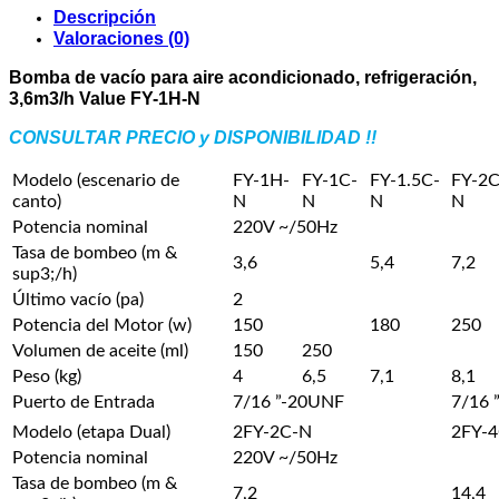
aire
Descripción
acondicionado,
Valoraciones (0)
refrigeración,
Bomba de vacío para aire acondicionado, refrigeración,
3,6m3/h
3,6m3/h Value FY-1H-N
Value
FY-
CONSULTAR PRECIO y DISPONIBILIDAD !!
1H-
N
Modelo (escenario de
FY-1H-
FY-1C-
FY-1.5C-
FY-2C
cantidad
canto)
N
N
N
N
Potencia nominal
220V ~/50Hz
Tasa de bombeo (m &
3,6
5,4
7,2
sup3;/h)
Último vacío (pa)
2
Potencia del Motor (w)
150
180
250
Volumen de aceite (ml)
150
250
Peso (kg)
4
6,5
7,1
8,1
Puerto de Entrada
7/16 ”-20UNF
7/16 
Modelo (etapa Dual)
2FY-2C-N
2FY-
Potencia nominal
220V ~/50Hz
Tasa de bombeo (m &
7,2
14,4