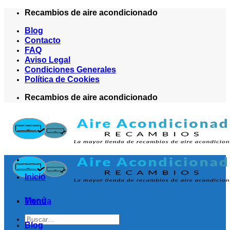
Saltar
Recambios de aire acondicionado
al
Blog
contenido
Contacto
FAQ
Aviso Legal
Condiciones Generales
Política de Cookies
Recambios de aire acondicionado
Inicio
Menú
Tienda
Buscar
Blog
por: