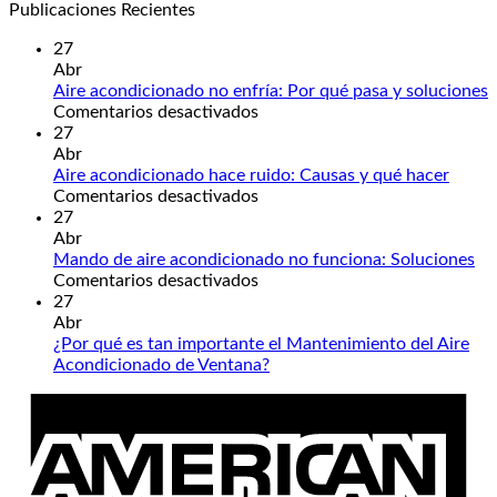
Publicaciones Recientes
27
Abr
Aire acondicionado no enfría: Por qué pasa y soluciones
en
Comentarios desactivados
Aire
27
acondicionado
Abr
no
Aire acondicionado hace ruido: Causas y qué hacer
enfría:
en
Comentarios desactivados
Por
Aire
27
qué
acondicionado
Abr
pasa
hace
Mando de aire acondicionado no funciona: Soluciones
y
ruido:
en
Comentarios desactivados
soluciones
Causas
Mando
27
y
de
Abr
qué
aire
¿Por qué es tan importante el Mantenimiento del Aire
hacer
acondicionado
No
Acondicionado de Ventana?
no
hay
A
funciona:
comentarios
E
en
Soluciones
¿Por
qué
es