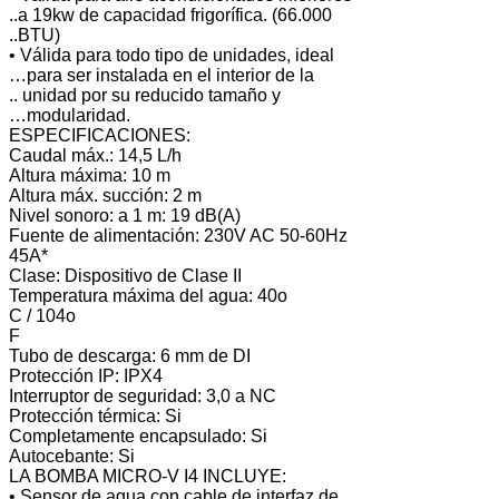
..a 19kw de capacidad frigorífica. (66.000
..BTU)
• Válida para todo tipo de unidades, ideal
…para ser instalada en el interior de la
.. unidad por su reducido tamaño y
…modularidad.
ESPECIFICACIONES:
Caudal máx.: 14,5 L/h
Altura máxima: 10 m
Altura máx. succión: 2 m
Nivel sonoro: a 1 m: 19 dB(A)
Fuente de alimentación: 230V AC 50-60Hz
45A*
Clase: Dispositivo de Clase II
Temperatura máxima del agua: 40o
C / 104o
F
Tubo de descarga: 6 mm de DI
Protección IP: IPX4
Interruptor de seguridad: 3,0 a NC
Protección térmica: Si
Completamente encapsulado: Si
Autocebante: Si
LA BOMBA MICRO-V I4 INCLUYE:
• Sensor de agua con cable de interfaz de