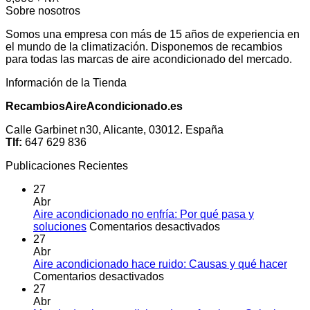
Sobre nosotros
Somos una empresa con más de 15 años de experiencia en
el mundo de la climatización. Disponemos de recambios
para todas las marcas de aire acondicionado del mercado.
Información de la Tienda
RecambiosAireAcondicionado.es
Calle Garbinet n30, Alicante, 03012. España
Tlf:
647 629 836
Publicaciones Recientes
27
Abr
Aire acondicionado no enfría: Por qué pasa y
en
soluciones
Comentarios desactivados
Aire
27
acondicionado
Abr
no
Aire acondicionado hace ruido: Causas y qué hacer
en
enfría:
Comentarios desactivados
Aire
Por
27
acondicionado
qué
Abr